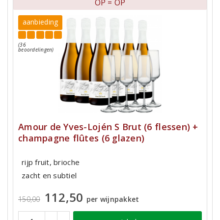
OP = OP
aanbieding
(36
beoordelingen)
Amour de Yves-Lojén S Brut (6 flessen) +
champagne flûtes (6 glazen)
rijp fruit, brioche
zacht en subtiel
112,50
150,00
per wijnpakket