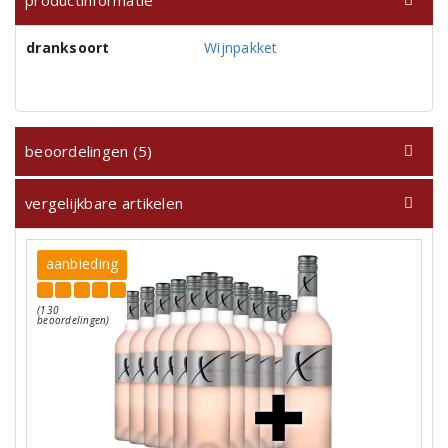
productinformatie
dranksoort
Wijnpakket
beoordelingen (5)
vergelijkbare artikelen
aanbieding
(130
beoordelingen)