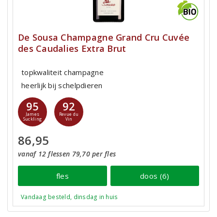
De Sousa Champagne Grand Cru Cuvée
des Caudalies Extra Brut
topkwaliteit champagne
heerlijk bij schelpdieren
95
92
James
Revue du
Suckling
Vin
86,95
vanaf 12 flessen 79,70 per fles
fles
doos (6)
Vandaag besteld, dinsdag in huis