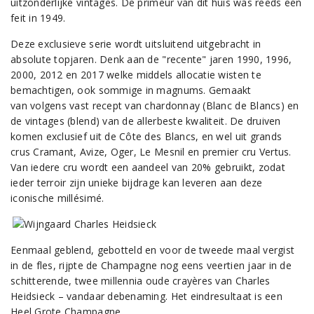
uitzonderlijke vintages. De primeur van dit huis was reeds een
feit in 1949.
Deze exclusieve serie wordt uitsluitend uitgebracht in
absolute topjaren. Denk aan de "recente" jaren 1990, 1996,
2000, 2012 en 2017 welke middels allocatie wisten te
bemachtigen, ook sommige in magnums. Gemaakt
van volgens vast recept van chardonnay (Blanc de Blancs) en
de vintages (blend) van de allerbeste kwaliteit. De druiven
komen exclusief uit de Côte des Blancs, en wel uit grands
crus Cramant, Avize, Oger, Le Mesnil en premier cru Vertus.
Van iedere cru wordt een aandeel van 20% gebruikt, zodat
ieder terroir zijn unieke bijdrage kan leveren aan deze
iconische millésimé.
Eenmaal geblend, gebotteld en voor de tweede maal vergist
in de fles, rijpte de Champagne nog eens veertien jaar in de
schitterende, twee millennia oude crayères van Charles
Heidsieck – vandaar debenaming. Het eindresultaat is een
Heel Grote Champagne.