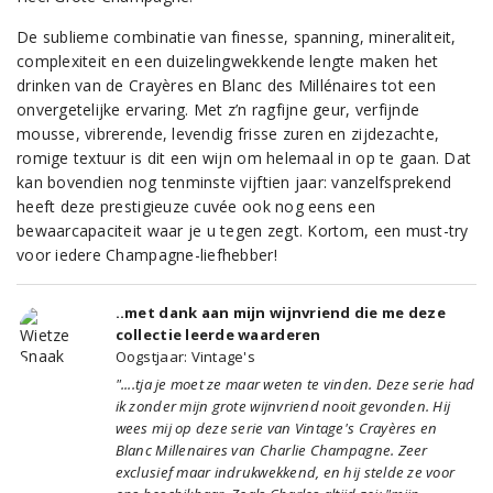
De sublieme combinatie van finesse, spanning, mineraliteit,
complexiteit en een duizelingwekkende lengte maken het
drinken van de Crayères en Blanc des Millénaires tot een
onvergetelijke ervaring. Met z’n ragfijne geur, verfijnde
mousse, vibrerende, levendig frisse zuren en zijdezachte,
romige textuur is dit een wijn om helemaal in op te gaan. Dat
kan bovendien nog tenminste vijftien jaar: vanzelfsprekend
heeft deze prestigieuze cuvée ook nog eens een
bewaarcapaciteit waar je u tegen zegt. Kortom, een must-try
voor iedere Champagne-liefhebber!
..met dank aan mijn wijnvriend die me deze
collectie leerde waarderen
Oogstjaar: Vintage's
"....tja je moet ze maar weten te vinden. Deze serie had
ik zonder mijn grote wijnvriend nooit gevonden. Hij
wees mij op deze serie van Vintage's Crayères en
Blanc Millenaires van Charlie Champagne. Zeer
exclusief maar indrukwekkend, en hij stelde ze voor