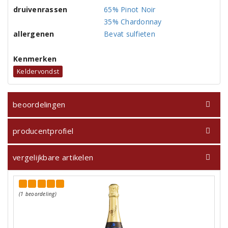
druivenrassen
65% Pinot Noir
35% Chardonnay
allergenen
Bevat sulfieten
Kenmerken
Keldervondst
beoordelingen
producentprofiel
vergelijkbare artikelen
(1 beoordeling)