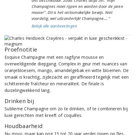
ons beschikbaar. Zoals Charles altijd zei: "mijn
Champagnes moet rijpen en worden door de jaren
mooier". Dit is het onlosmakelijke bewijs. Niet
voordelig, wel uitzonderlijk! Champagne.... "
Bekijk alle aanbevelingen
Proefnotitie
Exquise Champagne met een ragfijne mousse en
overweldigende diepgang. Complex in geur met nuances van
oranjebloesem, mango, amandelgebak en witte bloemen. De
smaak is krachtig, zijdezacht en geraffineerd tegelijk met een
schitterende fraîcheur en mineraliteit. De finale is
duizelingwekkend lang.
Drinken bij
Sublieme Champagne om zo te drinken, of te combineren bij
luxe gerechten met kreeft of coquilles.
Houdbaarheid
Nu mooi, maar kan nog 15 tot 20 jaar verder rijpen op fles.