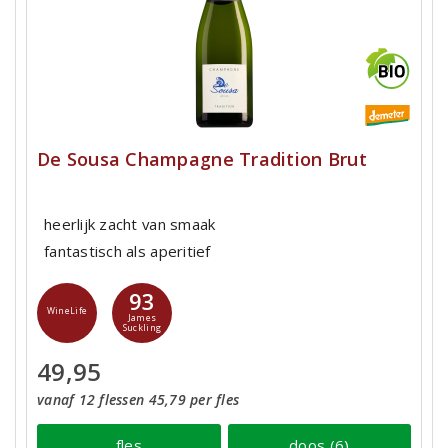
De Sousa Champagne Tradition Brut
heerlijk zacht van smaak
fantastisch als aperitief
93
WineLife
James
Suckling
49,95
vanaf 12 flessen 45,79 per fles
fles
doos (6)