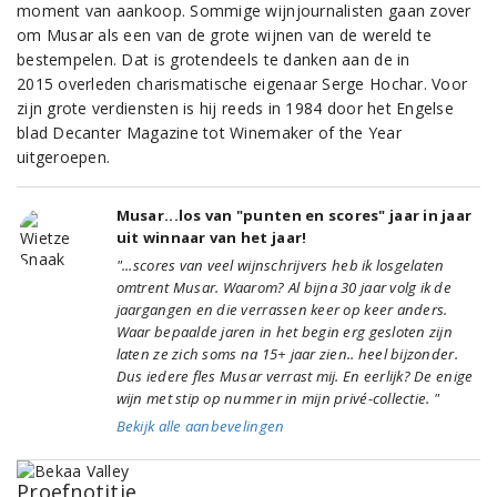
moment van aankoop. Sommige wijnjournalisten gaan zover
om Musar als een van de grote wijnen van de wereld te
bestempelen. Dat is grotendeels te danken aan de in
2015 overleden charismatische eigenaar Serge Hochar. Voor
zijn grote verdiensten is hij reeds in 1984 door het Engelse
blad Decanter Magazine tot Winemaker of the Year
uitgeroepen.
Musar...los van "punten en scores" jaar in jaar
uit winnaar van het jaar!
"...scores van veel wijnschrijvers heb ik losgelaten
omtrent Musar. Waarom? Al bijna 30 jaar volg ik de
jaargangen en die verrassen keer op keer anders.
Waar bepaalde jaren in het begin erg gesloten zijn
laten ze zich soms na 15+ jaar zien.. heel bijzonder.
Dus iedere fles Musar verrast mij. En eerlijk? De enige
wijn met stip op nummer in mijn privé-collectie. "
Bekijk alle aanbevelingen
Proefnotitie