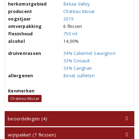
herkomstgebied
Bekaa Valley
producent
Chateau Musar
oogstjaar
2019
omverpakking
6 flessen
flesinhoud
750 ml
alcohol
14,00%
druivenrassen
34% Cabernet Sauvignon
33% Cinsault
33% Carignan
allergenen
Bevat sulfieten
Kenmerken
Chateau Musar
beoordelingen (4)
wijnpakket (7 flessen)