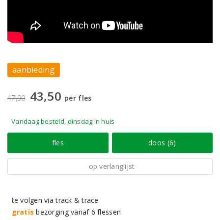
aanbieding
43,50
47,90
per fles
Vandaag besteld, dinsdag in huis
fles
doos (6)
op verlanglijst
te volgen via track & trace
gratis
bezorging vanaf 6 flessen