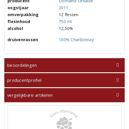
producent
Domaine Leflaive
oogstjaar
2011
omverpakking
12 flessen
flesinhoud
750 ml
alcohol
12,50%
druivenrassen
100% Chardonnay
beoordelingen
producentprofiel
vergelijkbare artikelen