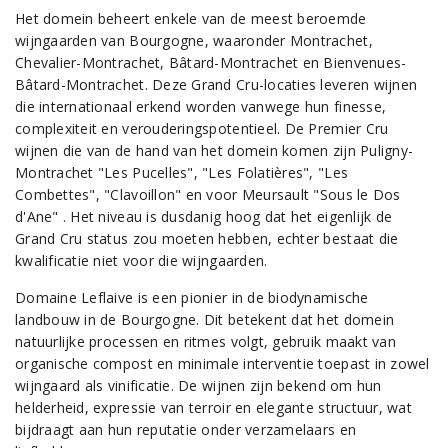
Het domein beheert enkele van de meest beroemde
wijngaarden van Bourgogne, waaronder Montrachet,
Chevalier-Montrachet, Bâtard-Montrachet en Bienvenues-
Bâtard-Montrachet. Deze Grand Cru-locaties leveren wijnen
die internationaal erkend worden vanwege hun finesse,
complexiteit en verouderingspotentieel. De Premier Cru
wijnen die van de hand van het domein komen zijn Puligny-
Montrachet "Les Pucelles", "Les Folatières", "Les
Combettes", "Clavoillon" en voor Meursault "Sous le Dos
d'Ane" . Het niveau is dusdanig hoog dat het eigenlijk de
Grand Cru status zou moeten hebben, echter bestaat die
kwalificatie niet voor die wijngaarden.
Domaine Leflaive is een pionier in de biodynamische
landbouw in de Bourgogne. Dit betekent dat het domein
natuurlijke processen en ritmes volgt, gebruik maakt van
organische compost en minimale interventie toepast in zowel
wijngaard als vinificatie. De wijnen zijn bekend om hun
helderheid, expressie van terroir en elegante structuur, wat
bijdraagt aan hun reputatie onder verzamelaars en