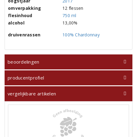
oogstjaar
2017
omverpakking
12 flessen
flesinhoud
750 ml
alcohol
13,00%
druivenrassen
100% Chardonnay
beoordelingen
producentprofiel
vergelijkbare artikelen