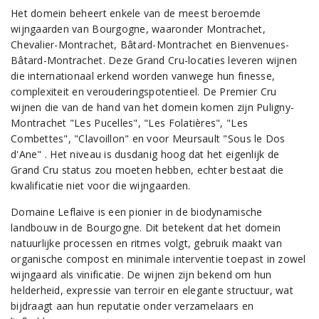
Het domein beheert enkele van de meest beroemde
wijngaarden van Bourgogne, waaronder Montrachet,
Chevalier-Montrachet, Bâtard-Montrachet en Bienvenues-
Bâtard-Montrachet. Deze Grand Cru-locaties leveren wijnen
die internationaal erkend worden vanwege hun finesse,
complexiteit en verouderingspotentieel. De Premier Cru
wijnen die van de hand van het domein komen zijn Puligny-
Montrachet "Les Pucelles", "Les Folatières", "Les
Combettes", "Clavoillon" en voor Meursault "Sous le Dos
d'Ane" . Het niveau is dusdanig hoog dat het eigenlijk de
Grand Cru status zou moeten hebben, echter bestaat die
kwalificatie niet voor die wijngaarden.
Domaine Leflaive is een pionier in de biodynamische
landbouw in de Bourgogne. Dit betekent dat het domein
natuurlijke processen en ritmes volgt, gebruik maakt van
organische compost en minimale interventie toepast in zowel
wijngaard als vinificatie. De wijnen zijn bekend om hun
helderheid, expressie van terroir en elegante structuur, wat
bijdraagt aan hun reputatie onder verzamelaars en