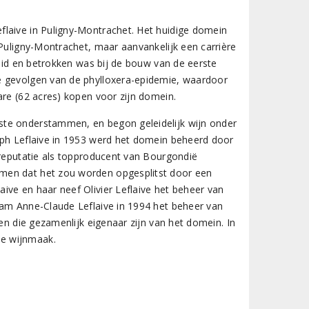
flaive in Puligny-Montrachet. Het huidige domein
 Puligny-Montrachet, maar aanvankelijk een carrière
leid en betrokken was bij de bouw van de eerste
e gevolgen van de phylloxera-epidemie, waardoor
are (62 acres) kopen voor zijn domein.
ste onderstammen, en begon geleidelijk wijn onder
eph Leflaive in 1953 werd het domein beheerd door
 reputatie als topproducent van Bourgondië
men dat het zou worden opgesplitst door een
ive en haar neef Olivier Leflaive het beheer van
nam Anne-Claude Leflaive in 1994 het beheer van
den die gezamenlijk eigenaar zijn van het domein. In
he wijnmaak.