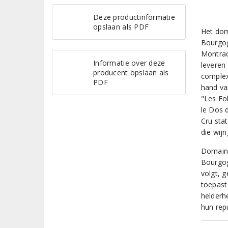
Deze productinformatie
opslaan als PDF
Het dom
Bourgog
Montrac
Informatie over deze
leveren
producent opslaan als
complex
PDF
hand va
"Les Fo
le Dos 
Cru sta
die wij
Domaine
Bourgog
volgt, 
toepast
helderhe
hun rep