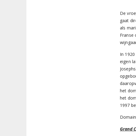
De vroe
gaat di
als mar
Franse 
wijngaa
In 1920
eigen l
Josephs
opgebou
daaropv
het dom
het dome
1997 be
Domaine
Grand 