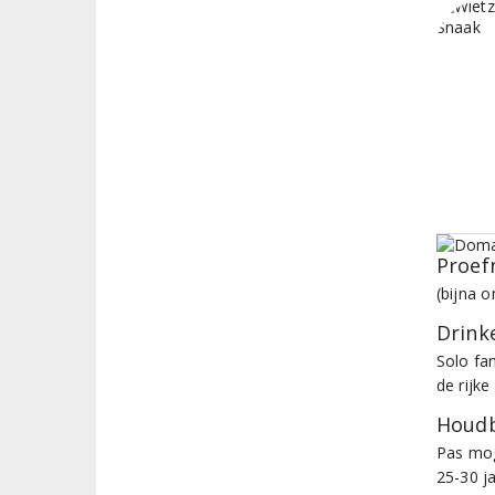
Proef
(bijna o
Drinke
Solo fa
de rijk
Houdb
Pas mog
25-30 ja