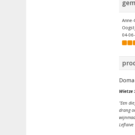
gem
Anne-C
Oogstj
04-06
prod
Domai
Wietze 
"Een die
drang om
wijnmaak
Leflaive