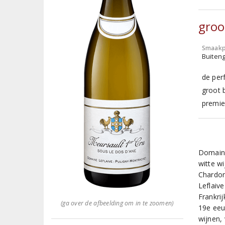
groo
Smaakp
Buiten
de per
groot 
premie
Domaine
witte w
Chardon
Leflaiv
Frankri
(ga over de afbeelding om in te zoomen)
19e eeu
wijnen,