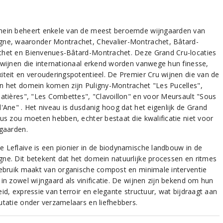
ein beheert enkele van de meest beroemde wijngaarden van
ne, waaronder Montrachet, Chevalier-Montrachet, Bâtard-
het en Bienvenues-Bâtard-Montrachet. Deze Grand Cru-locaties
 wijnen die internationaal erkend worden vanwege hun finesse,
iteit en verouderingspotentieel. De Premier Cru wijnen die van de
n het domein komen zijn Puligny-Montrachet "Les Pucelles",
latières", "Les Combettes", "Clavoillon" en voor Meursault "Sous
d'Ane" . Het niveau is dusdanig hoog dat het eigenlijk de Grand
tus zou moeten hebben, echter bestaat die kwalificatie niet voor
ngaarden.
 Leflaive is een pionier in de biodynamische landbouw in de
ne. Dit betekent dat het domein natuurlijke processen en ritmes
gebruik maakt van organische compost en minimale interventie
 in zowel wijngaard als vinificatie. De wijnen zijn bekend om hun
id, expressie van terroir en elegante structuur, wat bijdraagt aan
utatie onder verzamelaars en liefhebbers.