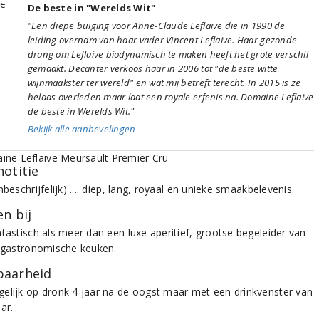
De beste in "Werelds Wit"
"Een diepe buiging voor Anne-Claude Leflaive die in 1990 de
leiding overnam van haar vader Vincent Leflaive. Haar gezonde
drang om Leflaive biodynamisch te maken heeft het grote verschil
gemaakt. Decanter verkoos haar in 2006 tot "de beste witte
wijnmaakster ter wereld" en wat mij betreft terecht. In 2015 is ze
helaas overleden maar laat een royale erfenis na. Domaine Leflaive
de beste in Werelds Wit."
Bekijk alle aanbevelingen
notitie
nbeschrijfelijk) .... diep, lang, royaal en unieke smaakbelevenis.
n bij
ntastisch als meer dan een luxe aperitief, grootse begeleider van
e gastronomische keuken.
aarheid
elijk op dronk 4 jaar na de oogst maar met een drinkvenster van
ar.