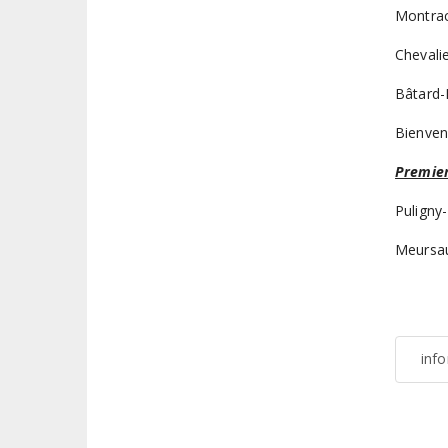
Montrac
Chevali
Bâtard-
Bienven
Premier
Puligny
Meursau
inf