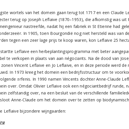
gste wortels van het domein gaan terug tot 1717 en een Claude Le
recter terug op Joseph Leflaive (1870–1953), die afkomstig was uit
ineingenieur nastreefde, nadat hij een fabriek in St Etienne had ge
onderzeeër. In 1905, toen Bourgondië nog niet hersteld was van d
rden tegen een zeer lage prijs te koop waren, kon Leflaive 25 hect
 startte Leflaive een herbeplantingsprogramma met beter aangepa
abel te verkopen in plaats van aan négociants. Na de dood van Jos
 zonen Vincent Leflaive en Jo Leflaive, en in deze periode werd de
wd. In 1973 kreeg het domein een bedrijfsstructuur om te voorko
olgende erfenis. In 1990 namen Vincents dochter Anne-Claude Lefla
ein over. Omdat Olivier Leflaive ook een négociantbedrijf runde, 
in zelfstandig over, na een besluit van de verschillende familiele
sloot Anne-Claude om het domein over te zetten op biodynamisc
 Leflaive bijzondere wijngaarden:
Cru