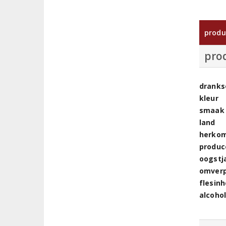
produ
pro
dranks
kleur
smaak
land
herkom
produc
oogstj
omver
flesin
alcoho