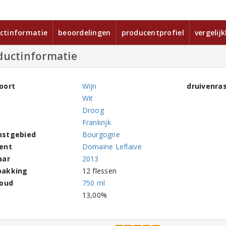
ctinformatie
beoordelingen
producentprofiel
vergelij
ductinformatie
oort
Wijn
druivenra
Wit
Droog
Frankrijk
stgebied
Bourgogne
ent
Domaine Leflaive
aar
2013
pakking
12 flessen
houd
750 ml
l
13,00%