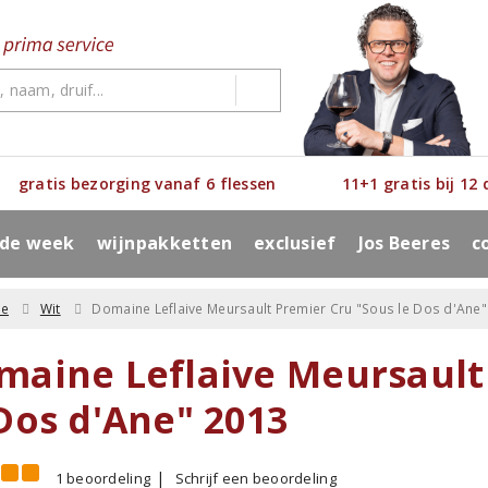
gratis bezorging vanaf 6 flessen
11+1 gratis bij 12
 de week
wijnpakketten
exclusief
Jos Beeres
c
ne
Wit
Domaine Leflaive Meursault Premier Cru "Sous le Dos d'Ane"
maine Leflaive Meursault
Dos d'Ane" 2013
1 beoordeling
Schrijf een beoordeling