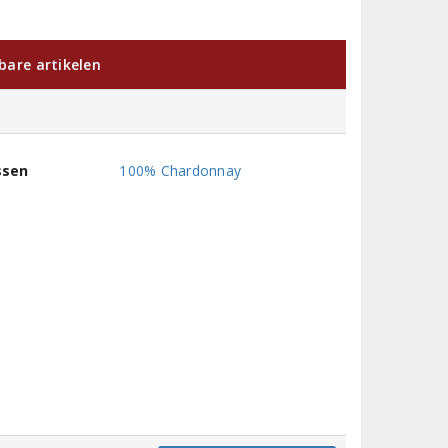
kbare artikelen
ssen
100% Chardonnay