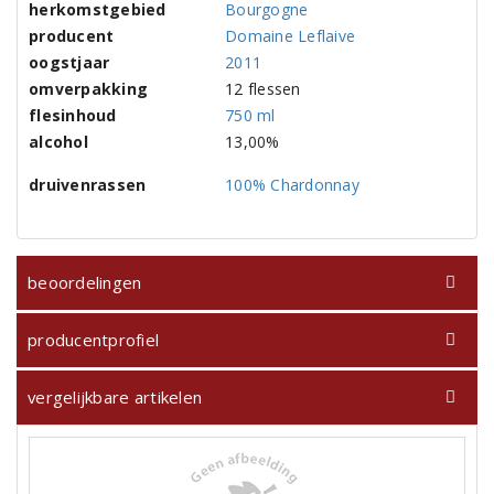
herkomstgebied
Bourgogne
producent
Domaine Leflaive
oogstjaar
2011
omverpakking
12 flessen
flesinhoud
750 ml
alcohol
13,00%
druivenrassen
100% Chardonnay
beoordelingen
producentprofiel
vergelijkbare artikelen