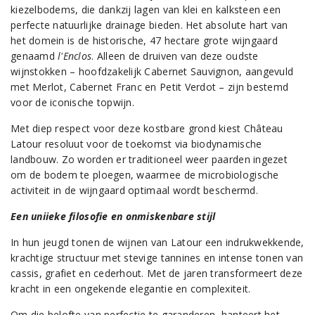
kiezelbodems, die dankzij lagen van klei en kalksteen een
perfecte natuurlijke drainage bieden. Het absolute hart van
het domein is de historische, 47 hectare grote wijngaard
genaamd
l'Enclos
. Alleen de druiven van deze oudste
wijnstokken – hoofdzakelijk Cabernet Sauvignon, aangevuld
met Merlot, Cabernet Franc en Petit Verdot – zijn bestemd
voor de iconische topwijn.
Met diep respect voor deze kostbare grond kiest Château
Latour resoluut voor de toekomst via biodynamische
landbouw. Zo worden er traditioneel weer paarden ingezet
om de bodem te ploegen, waarmee de microbiologische
activiteit in de wijngaard optimaal wordt beschermd.
Een uniieke filosofie en onmiskenbare stijl
In hun jeugd tonen de wijnen van Latour een indrukwekkende,
krachtige structuur met stevige tannines en intense tonen van
cassis, grafiet en cederhout. Met de jaren transformeert deze
kracht in een ongekende elegantie en complexiteit.
Om die belofte van perfectie te garanderen, hanteert het