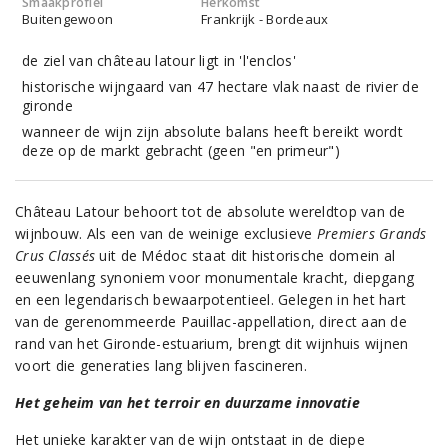
Smaakprofiel
Herkomst
Buitengewoon
Frankrijk - Bordeaux
de ziel van château latour ligt in 'l'enclos'
historische wijngaard van 47 hectare vlak naast de rivier de
gironde
wanneer de wijn zijn absolute balans heeft bereikt wordt
deze op de markt gebracht (geen "en primeur")
Château Latour behoort tot de absolute wereldtop van de
wijnbouw. Als een van de weinige exclusieve
Premiers Grands
Crus Classés
uit de Médoc staat dit historische domein al
eeuwenlang synoniem voor monumentale kracht, diepgang
en een legendarisch bewaarpotentieel. Gelegen in het hart
van de gerenommeerde Pauillac-appellation, direct aan de
rand van het Gironde-estuarium, brengt dit wijnhuis wijnen
voort die generaties lang blijven fascineren.
Het geheim van het terroir en duurzame innovatie
Het unieke karakter van de wijn ontstaat in de diepe