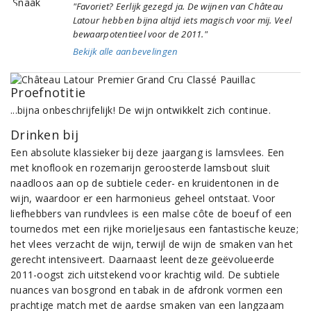
"Favoriet? Eerlijk gezegd ja. De wijnen van Château
Latour hebben bijna altijd iets magisch voor mij. Veel
bewaarpotentieel voor de 2011."
Bekijk alle aanbevelingen
Proefnotitie
...bijna onbeschrijfelijk! De wijn ontwikkelt zich continue.
Drinken bij
Een absolute klassieker bij deze jaargang is lamsvlees. Een
met knoflook en rozemarijn geroosterde lamsbout sluit
naadloos aan op de subtiele ceder- en kruidentonen in de
wijn, waardoor er een harmonieus geheel ontstaat. Voor
liefhebbers van rundvlees is een malse côte de boeuf of een
tournedos met een rijke morieljesaus een fantastische keuze;
het vlees verzacht de wijn, terwijl de wijn de smaken van het
gerecht intensiveert. Daarnaast leent deze geëvolueerde
2011-oogst zich uitstekend voor krachtig wild. De subtiele
nuances van bosgrond en tabak in de afdronk vormen een
prachtige match met de aardse smaken van een langzaam