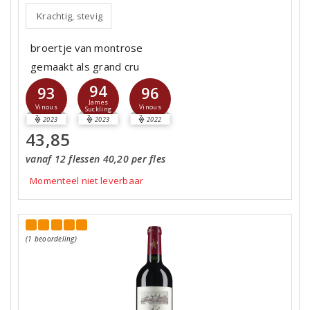
Krachtig, stevig
broertje van montrose
gemaakt als grand cru
94
93
96
James
Vinous
Vinous
Suckling
2023
2023
2022
43,85
vanaf 12 flessen 40,20 per fles
Momenteel niet leverbaar
(1 beoordeling)