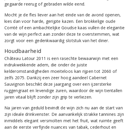
gegaarde reerug of gebraden wilde eend.
Mocht je de fles liever aan het einde van de avond openen,
kies dan voor harde, gerijpte kazen. Een brokkelige oude
Comté of een ambachtelijke Goudse kaas vullen de elegantie
van de wijn perfect aan zonder deze te overstemmen, wat
zorgt voor een gedenkwaardig slotstuk van het diner.
Houdbaarheid
Château Latour 2011 is een rasechte bewaarwijn met een
indrukwekkende adem, die onder de juiste
kelderomstandigheden moeiteloos kan rijpen tot 2060 of
zelfs 2075
. Dankzij een zeer hoog aandeel Cabernet
Sauvignon beschikt deze jaargang over een ijzersterke
ruggengraat en levendige zuren, waardoor de wijn tientallen
jaren vitaal blijft zonder zijn grip te verliezen.
Na jaren van geduld bevindt de wijn zich nu aan de start van
zijn ideale drinkvenster. De aanvankelijk strakke tannines zijn
inmiddels elegant versmolten met het fruit, wat ruimte geeft
aan de eerste verfijnde nuances van tabak, cederhout en