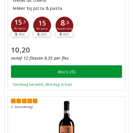
lekker bij pizza & pasta
8
15
15
,5
,5
Perswijn
Hamersma
Perswijn
2022
2021
2021
10,20
vanaf 12 flessen 9,35 per fles
doos (6)
Vandaag besteld, dinsdag in huis
(1 beoordeling)