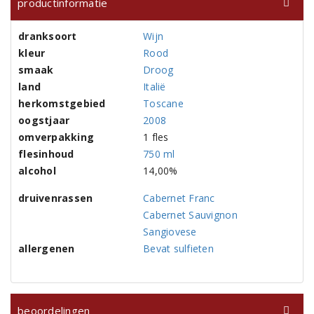
productinformatie
dranksoort
Wijn
kleur
Rood
smaak
Droog
land
Italië
herkomstgebied
Toscane
oogstjaar
2008
omverpakking
1 fles
flesinhoud
750 ml
alcohol
14,00%
druivenrassen
Cabernet Franc
Cabernet Sauvignon
Sangiovese
allergenen
Bevat sulfieten
beoordelingen