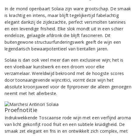
In de mond openbaart Solaia zijn ware grootschap. De smaak
is krachtig en intens, maar blijft tegelijkertijd fabelachtig
elegant dankzij de zijdezachte, perfect versmolten tannines
en een levendige frisheid. Elke slok mondt uit in een schier
eindeloze, gelaagde afdronk die blijft fascineren. Dit
buitengewone structuurfunderingswerk geeft de wijn een
legendarisch bewaarpotentieel van tientallen jaren.
Solaia is dan ook veel meer dan een exclusieve wijn; het is
een vloeibaar kunstwerk en een droom voor elke
verzamelaar. Wereldwijd bekroond met de hoogste scores
door toonaangevende wijncritici, vormt deze wijn het
absolute kroonjuweel voor de fijnproever die alleen genoegen
neemt met het allerbeste.
Proefnotitie
Indrukwekkende Toscaanse rode wijn met een verfijnd aroma
van licht gekonfijt rood fruit en een subtiele kruidigheid. De
smaak zet elegant en fris in en ontwikkelt zich complex, met