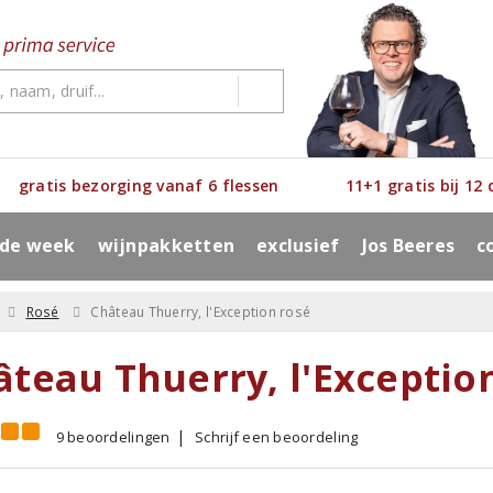
gratis bezorging vanaf 6 flessen
11+1 gratis bij 12
 de week
wijnpakketten
exclusief
Jos Beeres
c
Rosé
Château Thuerry, l'Exception rosé
âteau Thuerry, l'Exceptio
9 beoordelingen
Schrijf een beoordeling