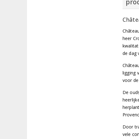
prod
Châte
Château
heer Cr
kwalita
de dag 
Château
ligging
voor de
De ouds
heerlij
herplan
Provenc
Door tr
vele co