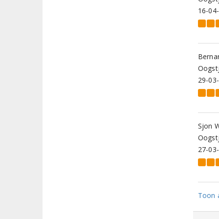
16-04
Berna
Oogstj
29-03
Sjon 
Oogstj
27-03
Toon a