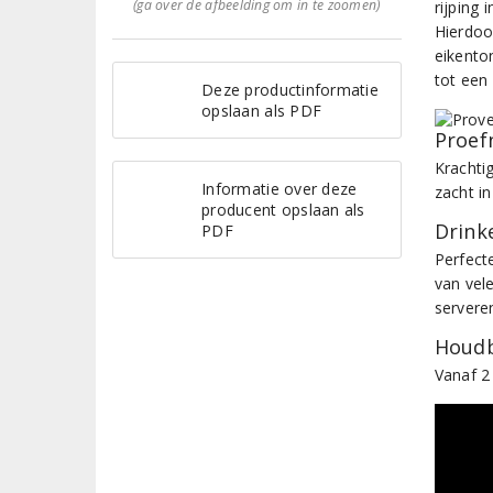
(ga over de afbeelding om in te zoomen)
rijping
Hierdoor
eikento
tot een 
Deze productinformatie
opslaan als PDF
Proef
Krachtig
Informatie over deze
zacht in
producent opslaan als
Drinke
PDF
Perfect
van vel
servere
Houdb
Vanaf 2 