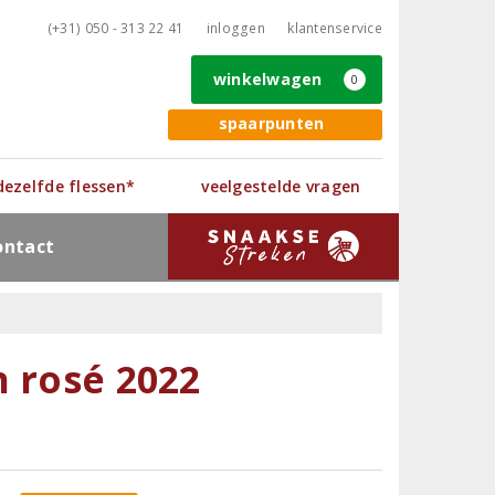
(+31) 050 - 313 22 41
inloggen
klantenservice
winkelwagen
0
spaarpunten
 dezelfde flessen*
veelgestelde vragen
ontact
n rosé 2022