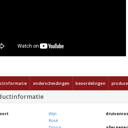
ctinformatie
onderscheidingen
beoordelingen
produce
ductinformatie
oort
Wijn
druivenra
Rosé
Droog
allergene