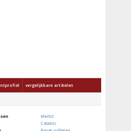
ntprofiel
vergelijkbare artikelen
ssen
Merlot
Caladoc
n
Bevat sulfieten