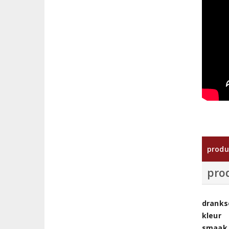
produ
pro
dranks
kleur
smaak