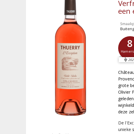
Verf
een 
Smaakp
Buiten
8
Hamer
202
Château
Provenc
grote b
Olivier 
geleden
wijnkel
deze zel
De l'Ex
unieke 