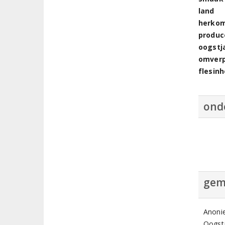
land
herkom
produc
oogstj
omver
flesin
ond
gem
Anoni
Oogstj