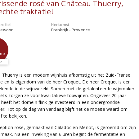
rissende rosé van Château Thuerry,
echte traktatie!
rofiel
Herkomst
gewoon
Frankrijk - Provence
sma
2
 Thuerry is een modern wijnhuis afkomstig uit het Zuid-Franse
e en is eigendom van de heer Croquet. De heer Croquet is een
ekende in de wijnwereld. Samen met de getalenteerde wijnmaker
Félis zorgen ze voor kwalitatieve topwijnen. Ongeveer 20 jaar
 heeft het domein flink geïnvesteerd in een ondergrondse
der. Tot op de dag van vandaag blijft het de moeite waard om
f te bekijken.
ception rosé, gemaakt van Caladoc en Merlot, is geroemd om zijn
smaak. Na een inweking van 6 uren begint de fermentatie en