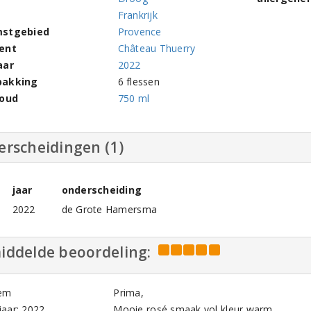
Frankrijk
stgebied
Provence
ent
Château Thuerry
aar
2022
pakking
6 flessen
houd
750 ml
erscheidingen (1)
jaar
onderscheiding
2022
de Grote Hamersma
iddelde beoordeling:
em
Prima,
aar: 2022
Mooie rosé,smaak vol kleur warm