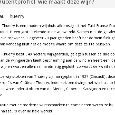
ucentprofiel: wie maakt deze wijn?
au Thuerry
 Thuerry is een modern wijnhuis afkomstig uit het Zuid-Franse Pr
oquet is een grote bekende in de wijnwereld. Samen met de getalen
tieve topwijnen. Ongeveer 20 jaar geleden heeft het domein flink g
van vandaag blijft het de moeite waard om deze zelf te bekijken.
 Thuerry bezit 340 hectare wijngaarden, gelegen tussen de drie do
 van de wijngaarden biedt bescherming aan de wind en heeft een ide
 wijnen worden allemaal handmatig geplukt, zo wordt de kwaliteit
te wijnstokken van Thuerry zijn aangeplant in 1927 (Cinsault), d
ke rosé’s van Château Thuerry. Ieder seizoen dwingt het wijnhuis z
ten waaronder stokken van de Merlot, Cabernet Sauvignon en recen
e.
aditie met de moderne wijntechnieken te combineren weten ze bij 
nnaisseurs over de hele wereld.