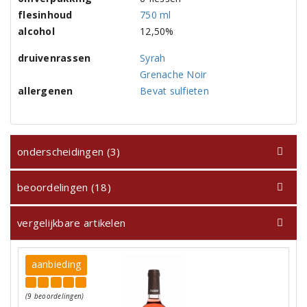
flesinhoud
750 ml
alcohol
12,50%
druivenrassen
Syrah
Grenache Noir
allergenen
Bevat sulfieten
onderscheidingen (3)
beoordelingen (18)
vergelijkbare artikelen
aanbieding
(9 beoordelingen)