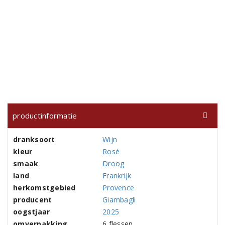
productinformatie
dranksoort
Wijn
kleur
Rosé
smaak
Droog
land
Frankrijk
herkomstgebied
Provence
producent
Giambagli
oogstjaar
2025
omverpakking
6 flessen