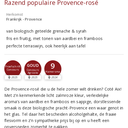
Razend populaire Provence-rosé
Herkomst
Frankrijk - Provence
van biologisch geteelde grenache & syrah
fris en fruitig, met tonen van aardbei en framboos
perfecte terraswijn, ook heerlijk aan tafel
9
GOUD
Proefschrift
Concours
Concours
Hamersma
Agricole
2025
2025
2024
De Provence-rosé die u de hele zomer wilt drinken? Coté Aix!
Met z’n kenmerkende licht zalmroze kleur, verleidelijke
aroma’s van aardbei en framboos en sappige, dorstlessende
smaak is deze biologische pracht-Provence een waar genot in
het glas. Tel daar het bescheiden alcoholgehalte, de fraaie
flesvorm en z’n sympathieke prijs bij op en u heeft een
onversneden zomerhit te pakken.