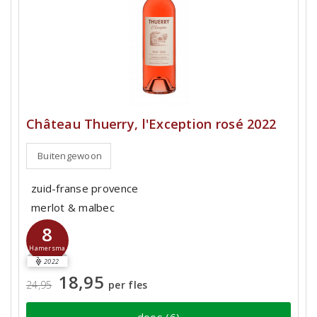
Château Thuerry, l'Exception rosé 2022
Buitengewoon
zuid-franse provence
merlot & malbec
8
Hamersma
2022
18,95
24,95
per fles
doos (6)