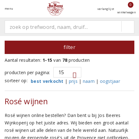
0
menu
verlanglijst
winkelwagen
filter
Aantal resultaten:
1-15
van
78
producten
producten per pagina:
sorteer op:
best verkocht
|
prijs
|
naam
|
oogstjaar
Rosé wijnen
Rosé wijnen online bestellen? Dan bent u bij Jos Beeres
Wijnkoperij op het juiste adres. Wij bieden een groot aantal
rosé wijnen uit alle delen van de hele wereld aan. Natuurlijk
mogen de geroemde rosé's uit de Provence niet ontbreken,