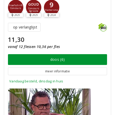
9
GOUD
Proefschrift
Concours
Concours
Hamersma
Agricole
2025
2025
2024
op verlanglijst
11,30
vanaf 12 flessen 10,36 per fles
doos (6)
meer informatie
Vandaag besteld, dinsdag in huis