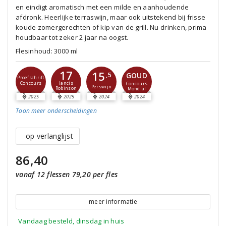
en eindigt aromatisch met een milde en aanhoudende
afdronk. Heerlijke terraswijn, maar ook uitstekend bij frisse
koude zomergerechten of kip van de grill. Nu drinken, prima
houdbaar tot zeker 2 jaar na oogst.
Flesinhoud: 3000 ml
17
15
GOUD
,5
Proefschrift
Concours
Jancis
Concours
Perswijn
Robinson
Mondial
2025
2025
2024
2024
Toon meer
onderscheidingen
op verlanglijst
86,40
vanaf 12 flessen 79,20 per fles
meer informatie
Vandaag besteld, dinsdag in huis