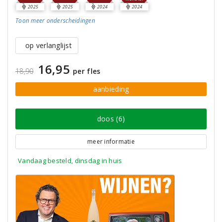
2025
2025
2024
2024
Toon meer
onderscheidingen
op verlanglijst
16,95
18,90
per fles
aanbieding
doos (6)
meer informatie
Vandaag besteld, dinsdag in huis