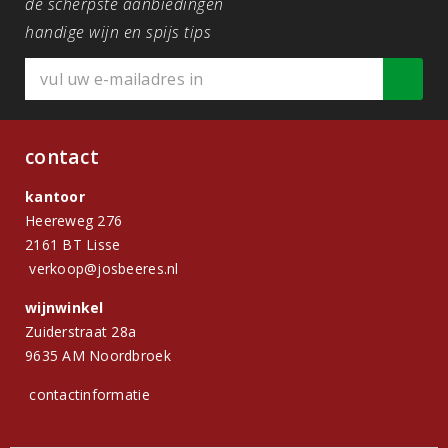
de scherpste aanbiedingen
handige wijn en spijs tips
contact
kantoor
Heereweg 276
2161 BT Lisse
verkoop@josbeeres.nl
wijnwinkel
Zuiderstraat 28a
9635 AM Noordbroek
contactinformatie