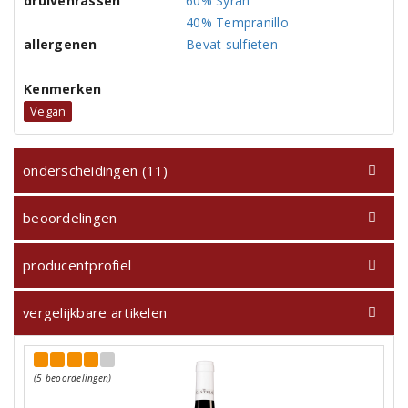
druivenrassen
60% Syrah
40% Tempranillo
allergenen
Bevat sulfieten
Kenmerken
Vegan
onderscheidingen (11)
beoordelingen
producentprofiel
vergelijkbare artikelen
(5 beoordelingen)