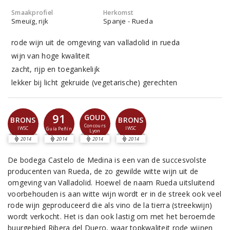
Smaakprofiel
Herkomst
Smeuïg, rijk
Spanje - Rueda
rode wijn uit de omgeving van valladolid in rueda
wijn van hoge kwaliteit
zacht, rijp en toegankelijk
lekker bij licht gekruide (vegetarische) gerechten
91
GOUD
BRONS
BRONS
Concours
IWSC
IWSC
Guía Peñín
Lyon
2014
2014
2014
2014
De bodega Castelo de Medina is een van de succesvolste
producenten van Rueda, de zo gewilde witte wijn uit de
omgeving van Valladolid. Hoewel de naam Rueda uitsluitend
voorbehouden is aan witte wijn wordt er in de streek ook veel
rode wijn geproduceerd die als vino de la tierra (streekwijn)
wordt verkocht. Het is dan ook lastig om met het beroemde
buurgebied Ribera del Duero, waar topkwaliteit rode wijnen