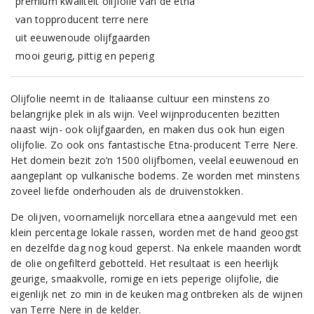
premium kwaliteit olijfolie van de etna
van topproducent terre nere
uit eeuwenoude olijfgaarden
mooi geurig, pittig en peperig
Olijfolie neemt in de Italiaanse cultuur een minstens zo
belangrijke plek in als wijn. Veel wijnproducenten bezitten
naast wijn- ook olijfgaarden, en maken dus ook hun eigen
olijfolie. Zo ook ons fantastische Etna-producent Terre Nere.
Het domein bezit zo’n 1500 olijfbomen, veelal eeuwenoud en
aangeplant op vulkanische bodems. Ze worden met minstens
zoveel liefde onderhouden als de druivenstokken.
De olijven, voornamelijk norcellara etnea aangevuld met een
klein percentage lokale rassen, worden met de hand geoogst
en dezelfde dag nog koud geperst. Na enkele maanden wordt
de olie ongefilterd gebotteld. Het resultaat is een heerlijk
geurige, smaakvolle, romige en iets peperige olijfolie, die
eigenlijk net zo min in de keuken mag ontbreken als de wijnen
van Terre Nere in de kelder.