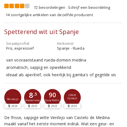
72 beoordelingen
Schrijf een beoordeling
14 soortgelijke artikelen van dezelfde producent
Spetterend wit uit Spanje
Smaakprofiel
Herkomst
Fris, expressief
Spanje - Rueda
van vooraanstaand rueda-domein medina
aromatisch, sappig en opwekkend
ideaal als aperitief, ook heerlijk bij gamba’s of gegrilde vis
8
90
,5
CINVE
Contest
Perswijn
Guía Peñín
Hamersma
2024
2023
2023
2023
De frisse, sappige witte Verdejo van Castelo de Medina
maakt vanaf het eerste moment indruk. Wat een geur- en