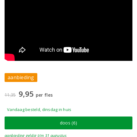
aanbieding
9,95
11,35
per fles
Vandaag besteld, dinsdag in huis
doos (6)
aanbieding
geldig
t/m 31 augustus