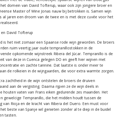
 het domein van David Tofterup, waar ook zijn jongere broer en
Deense Master of Wine Jonas nauw bij betrokken is. Samen wijn
s al jaren een droom van de twee en is met deze cuvée voor het
realiseerd.
rd is het niet zomaar een Spaanse rode wijn geworden. De broers
erden ruim veertig jaar oude tempranillostokken in de
ovende opkomende wijnstreek Ribera del Júcar. Tempranillo is de
iteit van deze in Cuenca gelegen DO en geeft hier wijnen met
concentratie en zachte tannine. Dat laatste is onder meer te
aan de rolkeien in de wijngaarden, die voor extra warmte zorgen.
tra zachtheid in de wijn ontstelen de broers de druiven
aand aan de vergisting. Daarna rijpen ze de wijn deels in
te houten vaten van Frans eiken gedurende zes maanden. Het
en geweldige Tempranillo, die het midden houdt tussen de
ing van Rioja en de kracht van Ribera del Duero. Een must voor
het beste van Spanje wil genieten zonder al te diep in de buidel
en tasten.