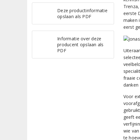
Trenza,
Deze productinformatie
eerste 
opslaan als PDF
maken i
eerst ge
Informatie over deze
producent opslaan als
PDF
Uiteraa
selecte
veelbel
special
fraaie 
danken 
Voor ex
voorafg
gebruik
geeft e
verfijn
wie van 
te hoev