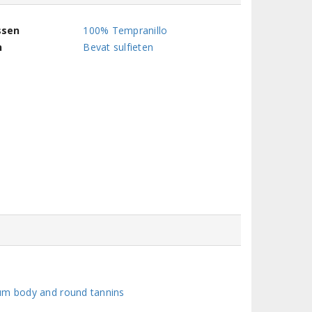
ssen
100% Tempranillo
n
Bevat sulfieten
ium body and round tannins