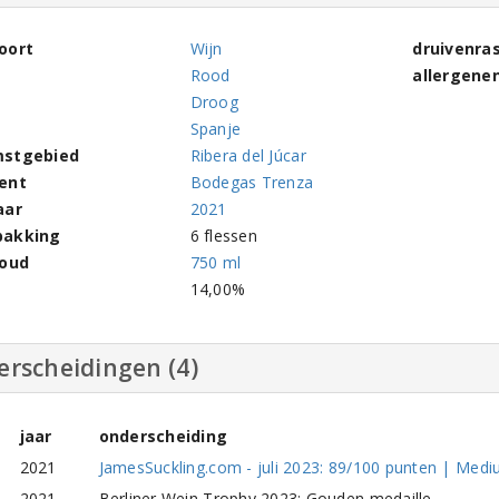
oort
Wijn
druivenra
Rood
allergene
Droog
Spanje
stgebied
Ribera del Júcar
ent
Bodegas Trenza
aar
2021
pakking
6 flessen
houd
750 ml
l
14,00%
erscheidingen (4)
jaar
onderscheiding
2021
JamesSuckling.com - juli 2023: 89/100 punten | Med
2021
Berliner Wein Trophy 2023: Gouden medaille