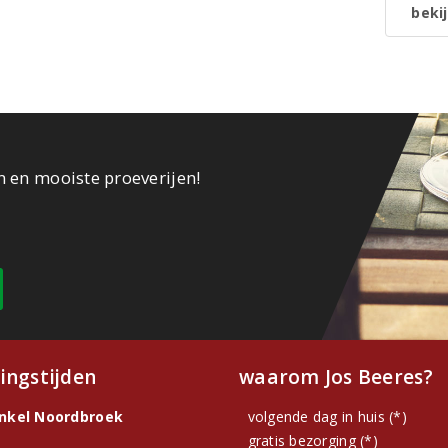
bekij
n en mooiste proeverijen!
ingstijden
waarom Jos Beeres?
inkel Noordbroek
volgende dag in huis (*)
gratis bezorging (*)