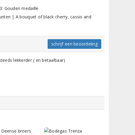
3: Gouden medaille
nten | A bouquet of black cherry, cassis and
schrijf een beoordeling
eeds lekkerder ( en betaalbaar)
e Deense broers