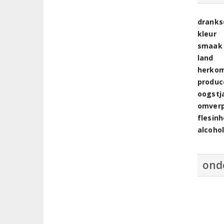
dranks
kleur
smaak
land
herkom
produc
oogstj
omver
flesin
alcoho
ond