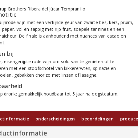
notitie
bijnrode wijn met een verfijnde geur van zwarte bes, kers, pruim,
 peper. Vol en sappig met rijp fruit, soepele tannines en een
raîcheur. De finale is aanhoudend met nuances van cacao en
oot.
n bij
e, eikengerijpte rode wijn om solo van te genieten of te
ren met een stoofschotel van kikkererwten, spinazie en
oelen, gebakken chorizo met linzen of lasagne.
aarheid
op dronk; gemakkelijk houdbaar tot 5 jaar na oogstdatum.
ctinformatie
onderscheidingen
beoordelingen
produce
ductinformatie