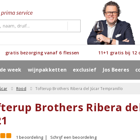
gratis bezorging vanaf 6 flessen
11+1 gratis bij 12
 de week
wijnpakketten
exclusief
Jos Beeres
c
úcar
Rood
Tofterup Brothers Ribera del Júcar Tempranillo
fterup Brothers Ribera de
21
1 beoordeling
Schrijf een beoordeling