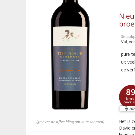
Nieu
broe
Smaakp
Vol, ver
pure t
uit vee
de verf
8
Jame
Suckli
202
Het is z
(ga over de afbeelding om in te zoomen)
David e
kennism