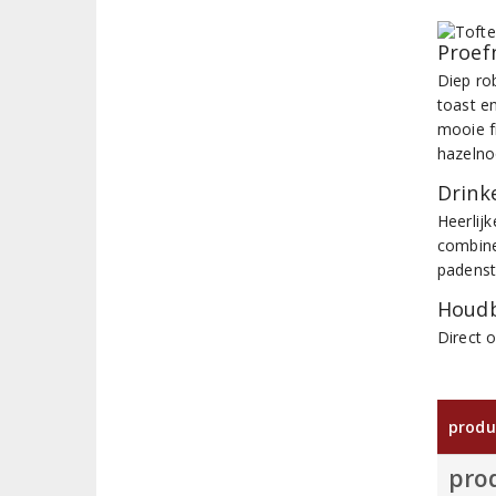
Proef
Diep ro
toast en
mooie f
hazeln
Drinke
Heerlijk
combine
padenst
Houdb
Direct 
produ
pro