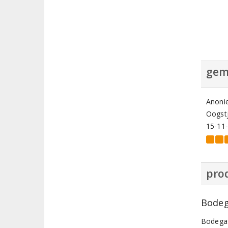
gem
Anoni
Oogstj
15-11
prod
Bodeg
Bodegas