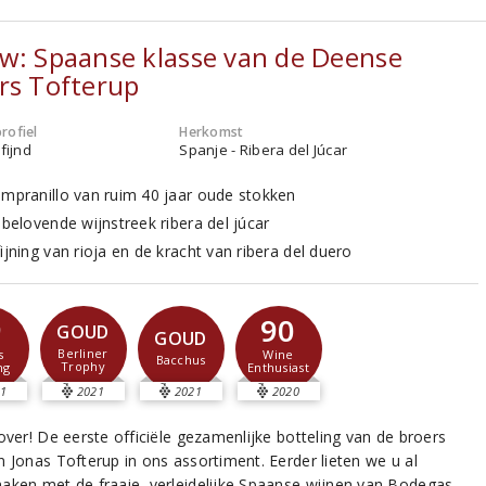
w: Spaanse klasse van de Deense
rs Tofterup
rofiel
Herkomst
fijnd
Spanje - Ribera del Júcar
empranillo van ruim 40 jaar oude stokken
lbelovende wijnstreek ribera del júcar
ijning van rioja en de kracht van ribera del duero
9
90
GOUD
GOUD
Berliner
s
Wine
Bacchus
Trophy
ng
Enthusiast
1
2021
2021
2020
over! De eerste officiële gezamenlijke botteling van de broers
n Jonas Tofterup in ons assortiment. Eerder lieten we u al
aken met de fraaie, verleidelijke Spaanse wijnen van Bodegas