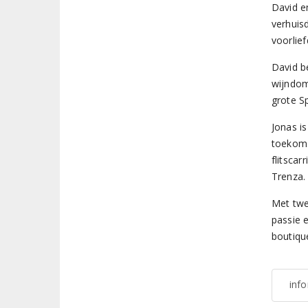
David e
verhuisd
voorlie
David be
wijndom
grote Sp
Jonas is
toekoms
flitsca
Trenza. 
Met twe
passie 
boutiqu
inf