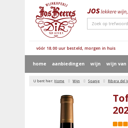
vóór 18.00 uur besteld, morgen in huis
home
aanbiedingen
wijn
wijn van
U bent hier:
Home
Wijn
Spanje
Ribera del J
To
20