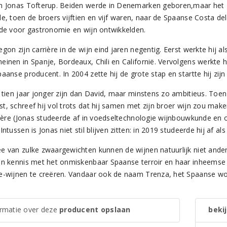
n Jonas Tofterup. Beiden werde in Denemarken geboren,maar het 
e, toen de broers vijftien en vijf waren, naar de Spaanse Costa del
fde voor gastronomie en wijn ontwikkelden.
gon zijn carrière in de wijn eind jaren negentig. Eerst werkte hij a
einen in Spanje, Bordeaux, Chili en Californië. Vervolgens werkte h
aanse producent. In 2004 zette hij de grote stap en startte hij zijn
 tien jaar jonger zijn dan David, maar minstens zo ambitieus. Toen 
t, schreef hij vol trots dat hij samen met zijn broer wijn zou mak
rrière (Jonas studeerde af in voedseltechnologie wijnbouwkunde en 
Intussen is Jonas niet stil blijven zitten: in 2019 studeerde hij af 
e van zulke zwaargewichten kunnen de wijnen natuurlijk niet ander
en kennis met het onmiskenbaar Spaanse terroir en haar inheemse 
e-wijnen te creëren. Vandaar ook de naam Trenza, het Spaanse wo
ormatie over deze
producent opslaan
bekij