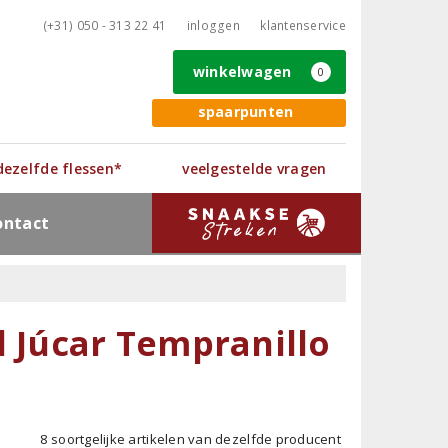
(+31) 050 - 313 22 41
inloggen
klantenservice
winkelwagen
0
spaarpunten
 dezelfde flessen*
veelgestelde vragen
ontact
l Júcar Tempranillo
8 soortgelijke artikelen van dezelfde producent