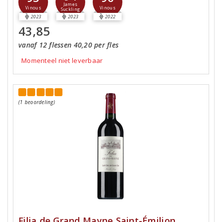
James
Vinous
Vinous
Suckling
2023
2023
2022
43,85
vanaf 12 flessen 40,20 per fles
Momenteel niet leverbaar
(1 beoordeling)
Filia de Grand Mayne Saint-Émilion