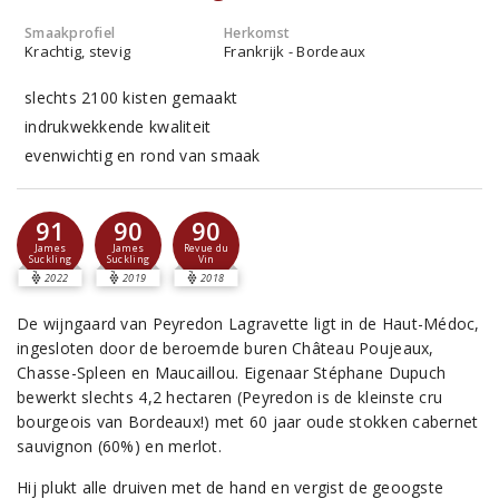
Smaakprofiel
Herkomst
Krachtig, stevig
Frankrijk - Bordeaux
slechts 2100 kisten gemaakt
indrukwekkende kwaliteit
evenwichtig en rond van smaak
91
90
90
James
James
Revue du
Suckling
Suckling
Vin
2022
2019
2018
De wijngaard van Peyredon Lagravette ligt in de Haut-Médoc,
ingesloten door de beroemde buren Château Poujeaux,
Chasse-Spleen en Maucaillou. Eigenaar Stéphane Dupuch
bewerkt slechts 4,2 hectaren (Peyredon is de kleinste cru
bourgeois van Bordeaux!) met 60 jaar oude stokken cabernet
sauvignon (60%) en merlot.
Hij plukt alle druiven met de hand en vergist de geoogste