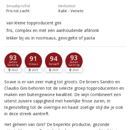
Smaakprofiel
Herkomst
Fris tot zacht
Italië - Veneto
van kleine topproducent gini
fris, complex en met een aanhoudende afdronk
lekker bij vis in roomsaus, gevogelte of pasta
93
93
91
94
James
James
Vinous
Falstaff
Suckling
Suckling
2023
2023
2023
2023
Soave is er van zeer matig tot groots. De broers Sandro en
Claudio Gini behoren tot de selecte groep topproducenten en
maken een buitengewone kwaliteit. De wijn combineert een
uiterst zuivere sappigheid met heerlijke frisse zuren, in
tegenstelling tot de overrijpe en haast zoetige stijl die je ook
in deze streek aantreft.
Het geheim van Gini? De beperkte productie, gezonde