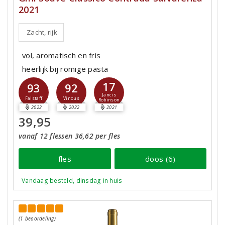
2021
Zacht, rijk
vol, aromatisch en fris
heerlijk bij romige pasta
17
93
92
Jancis
Falstaff
Vinous
Robinson
2022
2022
2021
39,95
vanaf 12 flessen 36,62 per fles
fles
doos (6)
Vandaag besteld, dinsdag in huis
(1 beoordeling)