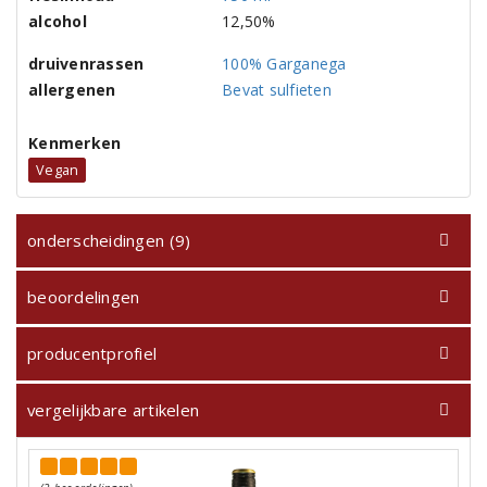
alcohol
12,50%
druivenrassen
100% Garganega
allergenen
Bevat sulfieten
Kenmerken
Vegan
onderscheidingen (9)
beoordelingen
producentprofiel
vergelijkbare artikelen