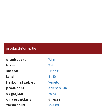
productinformatie
dranksoort
Wijn
kleur
Wit
smaak
Droog
land
Italië
herkomstgebied
Veneto
producent
Azienda Gini
oogstjaar
2023
omverpakking
6 flessen
flesinhoud
750 ml