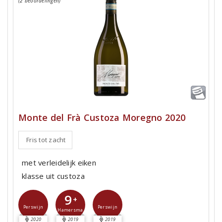
(2 beoordelingen)
Monte del Frà Custoza Moregno 2020
Fris tot zacht
met verleidelijk eiken
klasse uit custoza
9
+
Perswijn
Perswijn
Hamersma
2020
2019
2019