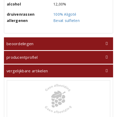
alcohol
12,00%
druivenrassen
100% Aligoté
allergenen
Bevat sulfieten
beoordelingen
producentprofiel
vergelijkbare artikelen