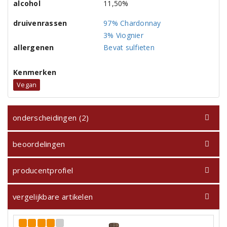
alcohol
11,50%
druivenrassen
97% Chardonnay
3% Viognier
allergenen
Bevat sulfieten
Kenmerken
Vegan
onderscheidingen (2)
beoordelingen
producentprofiel
vergelijkbare artikelen