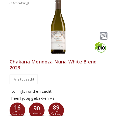
(1 beoordeling)
Chakana Mendoza Nuna White Blend
2023
Fris tot zacht
vol, rijk, rond en zacht
heerlijk bij gebakken vis
16
89
90
Jancis
James
Vinous
Robinson
Suckling