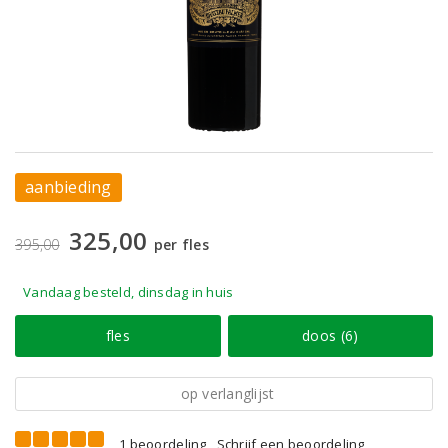
aanbieding
325,00
395,00
per fles
Vandaag besteld, dinsdag in huis
fles
doos (6)
op verlanglijst
1 beoordeling
Schrijf een beoordeling