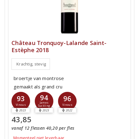
Château Tronquoy-Lalande Saint-
Estèphe 2018
Krachtig, stevig
broertje van montrose
gemaakt als grand cru
94
93
96
James
Vinous
Vinous
Suckling
2023
2023
2022
43,85
vanaf 12 flessen 40,20 per fles
Momenteel niet leverbaar