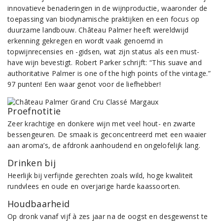
innovatieve benaderingen in de wijnproductie, waaronder de
toepassing van biodynamische praktijken en een focus op
duurzame landbouw. Château Palmer heeft wereldwijd
erkenning gekregen en wordt vaak genoemd in
topwijnrecensies en -gidsen, wat zijn status als een must-
have wijn bevestigt. Robert Parker schrijft: “This suave and
authoritative Palmer is one of the high points of the vintage.”
97 punten! Een waar genot voor de liefhebber!
Proefnotitie
Zeer krachtige en donkere wijn met veel hout- en zwarte
bessengeuren. De smaak is geconcentreerd met een waaier
aan aroma’s, de afdronk aanhoudend en ongelofelijk lang.
Drinken bij
Heerlijk bij verfijnde gerechten zoals wild, hoge kwaliteit
rundvlees en oude en overjarige harde kaassoorten.
Houdbaarheid
Op dronk vanaf vijf à zes jaar na de oogst en desgewenst te