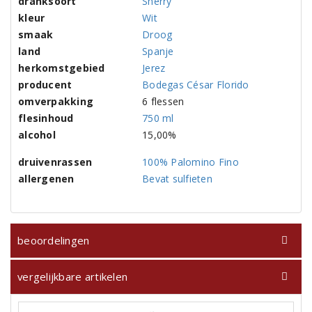
dranksoort
Sherry
kleur
Wit
smaak
Droog
land
Spanje
herkomstgebied
Jerez
producent
Bodegas César Florido
omverpakking
6 flessen
flesinhoud
750 ml
alcohol
15,00%
druivenrassen
100% Palomino Fino
allergenen
Bevat sulfieten
beoordelingen
vergelijkbare artikelen