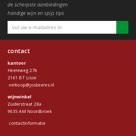
de scherpste aanbiedingen
handige wijn en spijs tips
contact
kantoor
Heereweg 276
2161 BT Lisse
verkoop@josbeeres.nl
wijnwinkel
Zuiderstraat 28a
9635 AM Noordbroek
contactinformatie