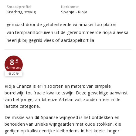
Smaakprofiel
Herkomst
Krachtig, stevig
Spanje - Rioja
gemaakt door de getalenteerde wijnmaker tao platon
van tempranillodruiven uit de gerenommeerde rioja alavesa
heerlijk bij gegrild vlees of aardappeltortilla
8
,5
Hamersma
2019
Rioja Crianza is er in soorten en maten: van simpele
borrelwijn tot fraaie kwaliteitswijn. Deze geweldige aanwinst
van het jonge, ambitieuze Artélan valt zonder meer in de
laatste categorie.
De missie van dit Spaanse wijngoed is het ontdekken en
behouden van unieke wijngaarden met oude stokken, die
gedijen op kalksteenrijke kleibodems in het koele, hoger