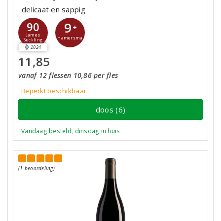
delicaat en sappig
9
90
+
James
Hamersma
Suckling
2024
11,85
vanaf 12 flessen 10,86 per fles
Beperkt beschikbaar
doos (6)
Vandaag besteld, dinsdag in huis
(1 beoordeling)