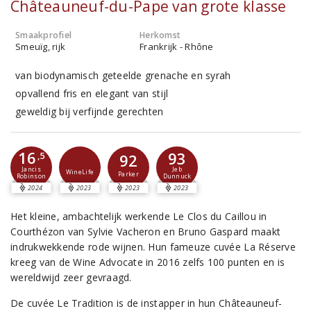
Châteauneuf-du-Pape van grote klasse
Smaakprofiel
Herkomst
Smeuïg, rijk
Frankrijk - Rhône
van biodynamisch geteelde grenache en syrah
opvallend fris en elegant van stijl
geweldig bij verfijnde gerechten
16
93
,5
92
Jancis
Jeb
WineLife
Parker
Robinson
Dunnuck
2024
2023
2023
2023
Het kleine, ambachtelijk werkende Le Clos du Caillou in
Courthézon van Sylvie Vacheron en Bruno Gaspard maakt
indrukwekkende rode wijnen. Hun fameuze cuvée La Réserve
kreeg van de Wine Advocate in 2016 zelfs 100 punten en is
wereldwijd zeer gevraagd.
De cuvée Le Tradition is de instapper in hun Châteauneuf-