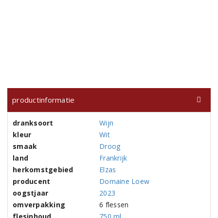
productinformatie
dranksoort
Wijn
kleur
Wit
smaak
Droog
land
Frankrijk
herkomstgebied
Elzas
producent
Domaine Loew
oogstjaar
2023
omverpakking
6 flessen
flesinhoud
750 ml