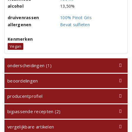
alcohol
13,50%
druivenrassen
100% Pinot Gris
allergenen
Bevat sulfieten
Kenmerken
Vegan
onderscheidingen (1)
beoordelingen
producentprofiel
bijpassende recepten (2)
vergelijkbare artikelen