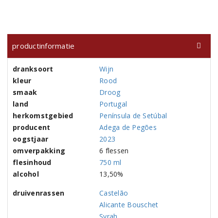
productinformatie
dranksoort
Wijn
kleur
Rood
smaak
Droog
land
Portugal
herkomstgebied
Península de Setúbal
producent
Adega de Pegões
oogstjaar
2023
omverpakking
6 flessen
flesinhoud
750 ml
alcohol
13,50%
druivenrassen
Castelão
Alicante Bouschet
Syrah