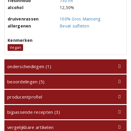
flesinhoud
750 ml
alcohol
12,50%
druivenrassen
100% Gros Manseng
allergenen
Bevat sulfieten
Kenmerken
Vegan
onderscheidingen (1)
beoordelingen (5)
producentprofiel
bijpassende recepten (3)
vergelijkbare artikelen