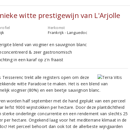
nieke witte prestigewijn van L'Arjolle
rofiel
Herkomst
ijk
Frankrijk - Languedoc
erijpte blend van viognier en sauvignon blanc
geconcentreerd & zeer gastronomisch
chting in een karaf op z'n fraaist
s Teisserenc trekt alle registers open om deze
ekkende witte Paradoxe te maken. Het is een blend van
elijk viognier (80%) en een beetje sauvignon blanc.
ven worden half september met de hand geplukt van een perceel
r liefst 9000 wijnstokken per hectare. Door deze plantdichtheid
en sterke onderlinge concurrentie en een rendement van slechts 25
ter per hectare. Ongekend laag voor het mediterrane klimaat in de
oc! Het perceel behoort dan ook tot de allerbeste wijngaarden