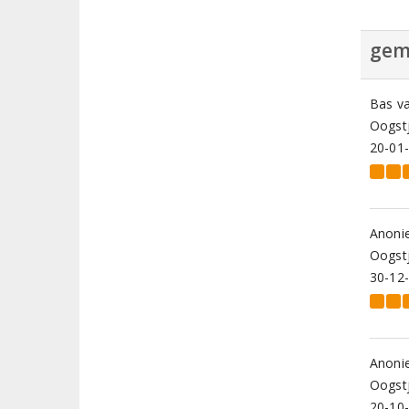
gem
Bas v
Oogstj
20-01
Anoni
Oogstj
30-12
Anoni
Oogstj
20-10