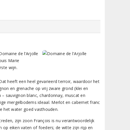
 Domaine de l’Arjolle
ouis Marie
ste wijn.
at heeft een heel gevarieerd terroir, waardoor het
ignon en grenache op vrij zware grond (klei en
sen – sauvignon blanc, chardonnay, muscat en
rige mergelbodems ideaal. Merlot en cabernet franc
 die het water goed vasthouden.
treden, zijn zoon François is nu verantwoordelijk
n op eiken vaten of foeders; de witte zijn rijp en