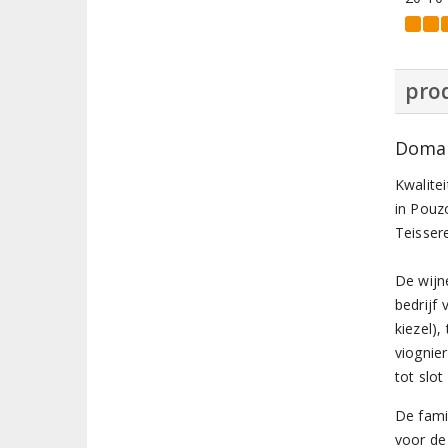
prod
Domain
Kwalitei
in Pouz
Teissere
De wijn
bedrijf
kiezel)
viognie
tot slot
De famil
voor de 