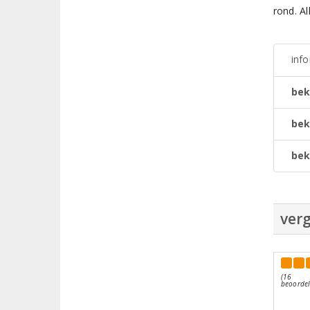
rond. Al
inf
bek
bek
bek
verg
(16
beoordel