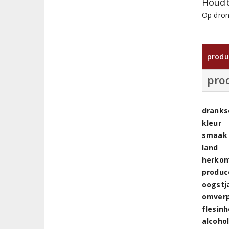
Houdb
Op dron
produ
pro
dranks
kleur
smaak
land
herkom
produc
oogstj
omver
flesin
alcoho