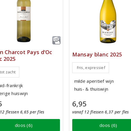
n Charcot Pays d'Oc
Mansay blanc 2025
c 2025
Fris, expressief
 tot zacht
milde aperitief wijn
uid-frankrijk
huis- & thuiswijn
erige huiswijn
6,95
5
vanaf 12 flessen 6,37 per fles
12 flessen 6,65 per fles
doos (6)
doos (6)