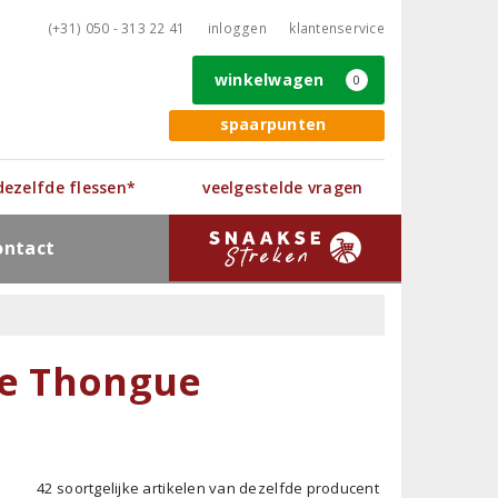
(+31) 050 - 313 22 41
inloggen
klantenservice
winkelwagen
0
spaarpunten
 dezelfde flessen*
veelgestelde vragen
ontact
de Thongue
42 soortgelijke artikelen van dezelfde producent