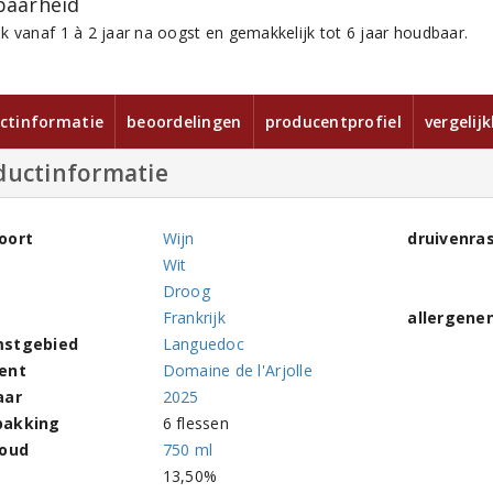
aarheid
k vanaf 1 à 2 jaar na oogst en gemakkelijk tot 6 jaar houdbaar.
ctinformatie
beoordelingen
producentprofiel
vergelij
ductinformatie
oort
Wijn
druivenra
Wit
Droog
Frankrijk
allergene
stgebied
Languedoc
ent
Domaine de l'Arjolle
aar
2025
pakking
6 flessen
houd
750 ml
l
13,50%