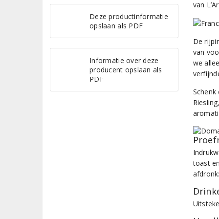
van L’Ar
Deze productinformatie
opslaan als PDF
De rijp
van voo
Informatie over deze
we allee
producent opslaan als
verfijn
PDF
Schenk 
Riesling
aromati
Proef
Indrukw
toast e
afdronk
Drinke
Uitsteke