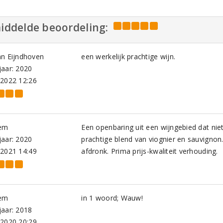
iddelde beoordeling:
an Eijndhoven
een werkelijk prachtige wijn.
aar: 2020
-2022 12:26
em
Een openbaring uit een wijngebied dat nie
aar: 2020
prachtige blend van viognier en sauvigno
-2021 14:49
afdronk. Prima prijs-kwaliteit verhouding.
em
in 1 woord; Wauw!
aar: 2018
-2020 20:29