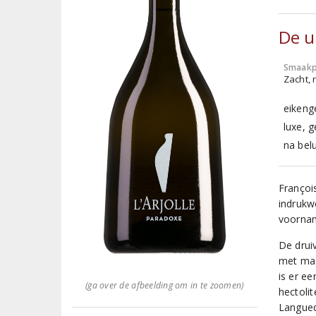
De u
Smaakp
Zacht, r
eikeng
luxe, 
na belu
Françoi
indrukw
voornam
De drui
met maa
is er e
(ga over de afbeelding om in te zoomen)
hectoli
Langued