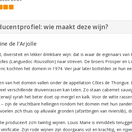
ucentprofiel: wie maakt deze wijn?
e de l'Arjolle
t, diversiteit en lekker drinkbare wijn: dat is waar de eigenaars van
olles (Languedoc-Roussillon) naar streven. De broers Prosper en L
nc kochten het domein in 1974. Vier jaar later bottelden ze hun eer
en van het domein vallen onder de appellation Côtes de Thongue. D
 veel verschillende druivenrassen kan telen. Zo staan cabernet sauv
, terwijl syrah het beter doet op mergel en kalk. Voor de witte ras
r – zijn de vruchtbare hellingen rondom het domein met hun zande
 voelen zich thuis op alluviale gronden (afzettingen van rivierslib),
ie produceert zo’n twintig wijnen. Louis Marie is inmiddels terugge
vinificatie. Zijn rode wijnen zijn doorgaans vol en krachtig, en rijpe