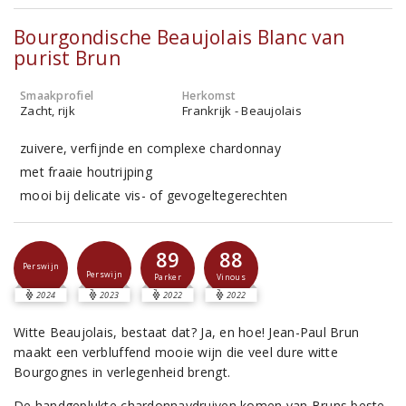
Bourgondische Beaujolais Blanc van
purist Brun
Smaakprofiel
Herkomst
Zacht, rijk
Frankrijk - Beaujolais
zuivere, verfijnde en complexe chardonnay
met fraaie houtrijping
mooi bij delicate vis- of gevogeltegerechten
89
88
Perswijn
Perswijn
Parker
Vinous
2024
2023
2022
2022
Witte Beaujolais, bestaat dat? Ja, en hoe! Jean-Paul Brun
maakt een verbluffend mooie wijn die veel dure witte
Bourgognes in verlegenheid brengt.
De handgeplukte chardonnaydruiven komen van Bruns beste