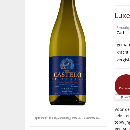
Luxe
Smaakp
Zacht, r
gemaak
kracht
vergis
Perswi
202
Voor de
selecte
(ga over de afbeelding om in te zoomen)
topwijn
een snuf