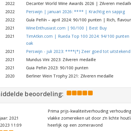
2022
Decanter World Wine Awards 2026 | Zilveren medaill
2022
Perswijn | januari 2026: **** | Krachtig en sappig
2022
Guía Peñín – april 2024: 90/100 punten | Rich, flavour
2021
WineEnthusiast.com | 90/100 | Best Buy
2021
TimAtkin.com | Rueda Top 100 2024: 94/100 punten | L
oak
2021
Perswijn - juli 2023: ****(*) Zeer goed tot uitstekend
2021
Mundus Vini 2023: Zilveren medaille
2021
Guia Peñin 2023: 90/100 punten
2020
Berliner Wein Trophy 2021: Zilveren medaille
iddelde beoordeling:
Prima prijs-kwaliteitverhouding verhoudin
aar: 2021
vlakke zomereiken uit door z’n lichte hout
-2023 11:09
heerlijk op een zomeravond