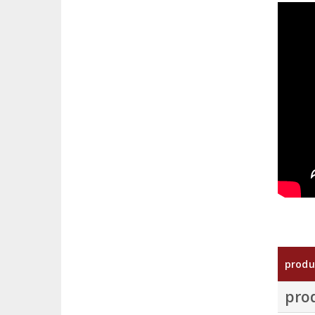
produ
pro