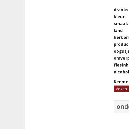
dranks
kleur
smaak
land
herkom
produc
oogstj
omver
flesin
alcoho
Kenme
Vegan
ond