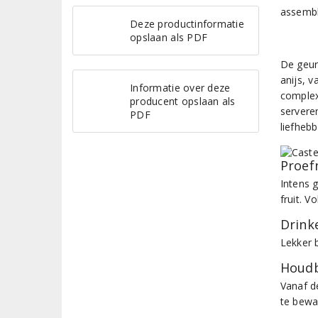
assembl
Deze productinformatie
opslaan als PDF
De geur 
anijs, v
Informatie over deze
complex.
producent opslaan als
servere
PDF
liefheb
Proef
Intens 
fruit. 
Drinke
Lekker b
Houdb
Vanaf d
te bewa