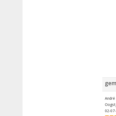
gem
André
Oogstj
02-07