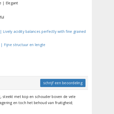
e | Elegant
ful
ively acidity balances perfectly with fine grained
 | Fijne structuur en lengte
schrijf een beoordeling
g, steekt met kop en schouder boven de vele
lagering en toch het behoud van fruitigheid;