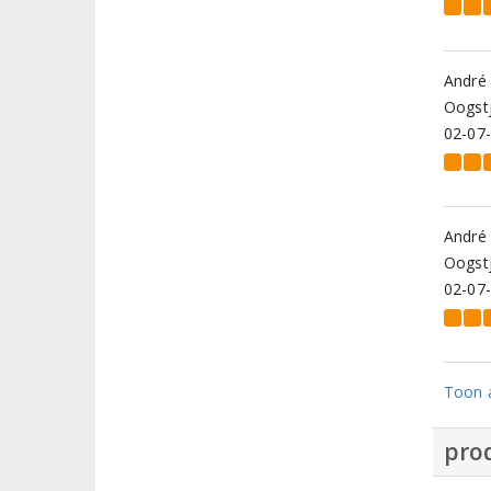
André
Oogstj
02-07
André
Oogstj
02-07
Toon a
prod