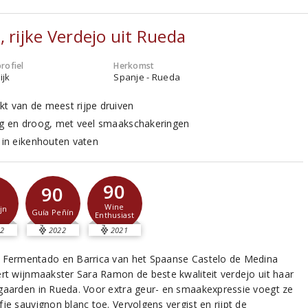
, rijke Verdejo uit Rueda
rofiel
Herkomst
ijk
Spanje - Rueda
t van de meest rijpe druiven
ig en droog, met veel smaakschakeringen
t in eikenhouten vaten
90
90
Wine
jn
Guía Peñín
Enthusiast
2
2022
2021
 Fermentado en Barrica van het Spaanse Castelo de Medina
ert wijnmaakster Sara Ramon de beste kwaliteit verdejo uit haar
gaarden in Rueda. Voor extra geur- en smaakexpressie voegt ze
je sauvignon blanc toe. Vervolgens vergist en rijpt de