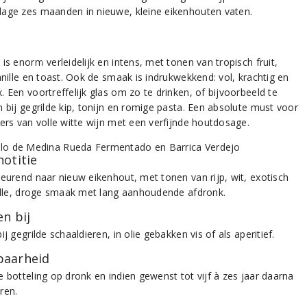
age zes maanden in nieuwe, kleine eikenhouten vaten.
is enorm verleidelijk en intens, met tonen van tropisch fruit,
anille en toast. Ook de smaak is indrukwekkend: vol, krachtig en
 Een voortreffelijk glas om zo te drinken, of bijvoorbeeld te
n bij gegrilde kip, tonijn en romige pasta. Een absolute must voor
bers van volle witte wijn met een verfijnde houtdosage.
notitie
geurend naar nieuw eikenhout, met tonen van rijp, wit, exotisch
Volle, droge smaak met lang aanhoudende afdronk.
n bij
ij gegrilde schaaldieren, in olie gebakken vis of als aperitief.
aarheid
e botteling op dronk en indien gewenst tot vijf à zes jaar daarna
ren.