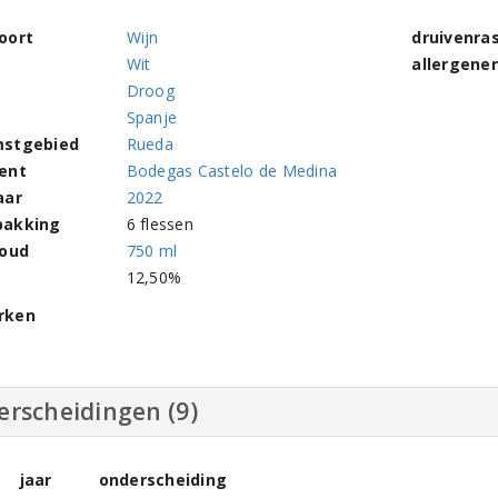
oort
Wijn
druivenra
Wit
allergene
Droog
Spanje
stgebied
Rueda
ent
Bodegas Castelo de Medina
aar
2022
pakking
6 flessen
houd
750 ml
l
12,50%
rken
erscheidingen (9)
jaar
onderscheiding