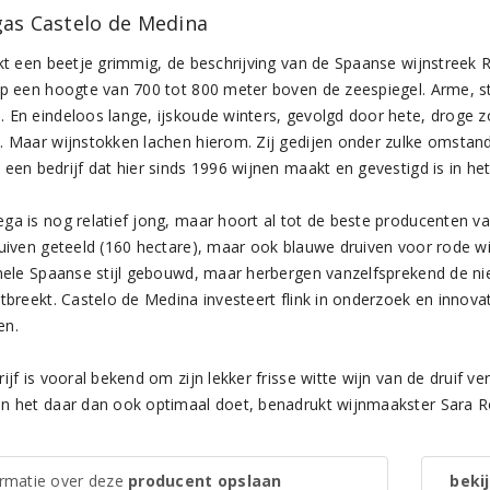
as Castelo de Medina
nkt een beetje grimmig, de beschrijving van de Spaanse wijnstreek
op een hoogte van 700 tot 800 meter boven de zeespiegel. Arme, st
 En eindeloos lange, ijskoude winters, gevolgd door hete, droge 
. Maar wijnstokken lachen hierom. Zij gedijen onder zulke omstan
 een bedrijf dat hier sinds 1996 wijnen maakt en gevestigd is in h
ga is nog relatief jong, maar hoort al tot de beste producenten 
ruiven geteeld (160 hectare), maar ook blauwe druiven voor rode wi
onele Spaanse stijl gebouwd, maar herbergen vanzelfsprekend de ni
tbreekt. Castelo de Medina investeert flink in onderzoek en innovat
en.
ijf is vooral bekend om zijn lekker frisse witte wijn van de druif ve
n het daar dan ook optimaal doet, benadrukt wijnmaakster Sara 
ormatie over deze
producent opslaan
bekij