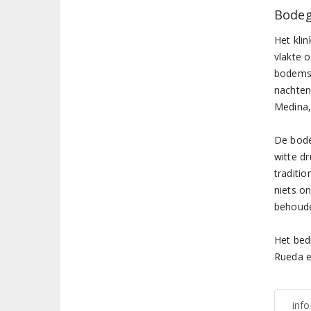
Bodeg
Het kli
vlakte 
bodems.
nachten
Medina,
De bode
witte d
traditi
niets on
behoud
Het bedr
Rueda e
inf