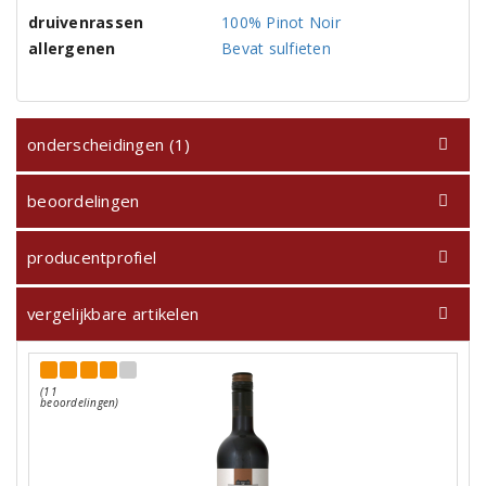
druivenrassen
100% Pinot Noir
allergenen
Bevat sulfieten
onderscheidingen (1)
beoordelingen
producentprofiel
vergelijkbare artikelen
(11
beoordelingen)