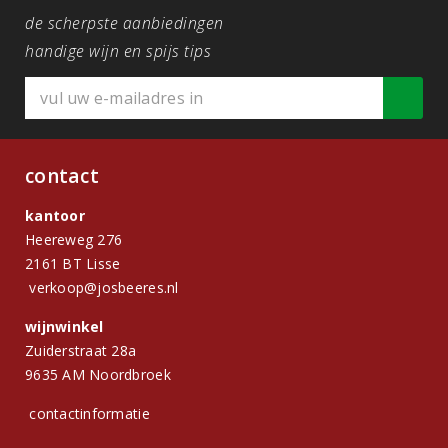
de scherpste aanbiedingen
handige wijn en spijs tips
contact
kantoor
Heereweg 276
2161 BT Lisse
verkoop@josbeeres.nl
wijnwinkel
Zuiderstraat 28a
9635 AM Noordbroek
contactinformatie