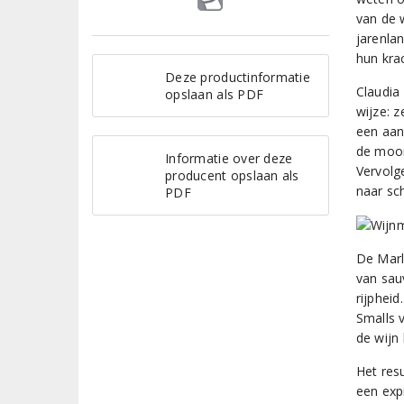
van de 
jarenla
hun kra
Deze productinformatie
Claudia 
opslaan als PDF
wijze: 
een aan
de mooi
Informatie over deze
Vervolge
producent opslaan als
naar sc
PDF
De Marl
van sauv
rijphei
Smalls v
de wijn
Het res
een exp