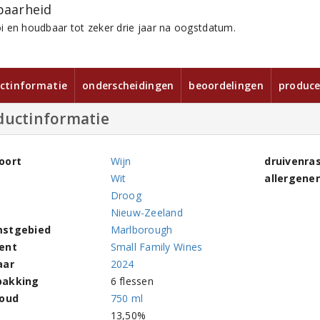
aarheid
 en houdbaar tot zeker drie jaar na oogstdatum.
ctinformatie
onderscheidingen
beoordelingen
produce
ductinformatie
oort
Wijn
druivenra
Wit
allergene
Droog
Nieuw-Zeeland
stgebied
Marlborough
ent
Small Family Wines
aar
2024
pakking
6 flessen
houd
750 ml
l
13,50%