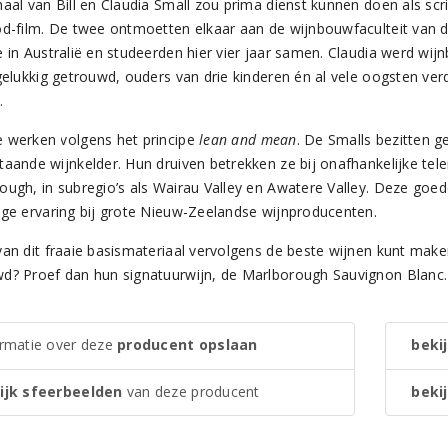
haal van Bill en Claudia Small zou prima dienst kunnen doen als sc
od-film. De twee ontmoetten elkaar aan de wijnbouwfaculteit van de
e in Australië en studeerden hier vier jaar samen. Claudia werd wij
 gelukkig getrouwd, ouders van drie kinderen én al vele oogsten ve
.
 werken volgens het principe
lean and mean
. De Smalls bezitten 
taande wijnkelder. Hun druiven betrekken ze bij onafhankelijke tel
ough, in subregio’s als Wairau Valley en Awatere Valley. Deze go
nge ervaring bij grote Nieuw-Zeelandse wijnproducenten.
van dit fraaie basismateriaal vervolgens de beste wijnen kunt maken
d? Proef dan hun signatuurwijn, de Marlborough Sauvignon Blanc. Ee
ormatie over deze
producent opslaan
bekij
ijk sfeerbeelden
van deze producent
bekij