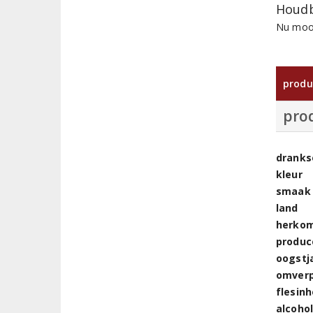
Houdb
Nu mooi
produ
pro
dranks
kleur
smaak
land
herkom
produc
oogstj
omver
flesin
alcoho