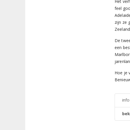
Het ver
feel go
Adelaid
zijn ze
Zeeland
De twee
een bes
Marlbor
jarenla
Hoe je 
Benieuw
inf
bek