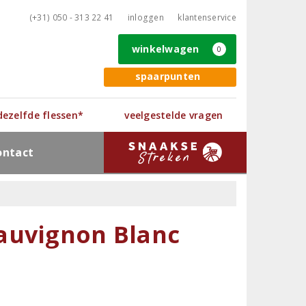
(+31) 050 - 313 22 41
inloggen
klantenservice
winkelwagen
0
spaarpunten
 dezelfde flessen*
veelgestelde vragen
ontact
auvignon Blanc