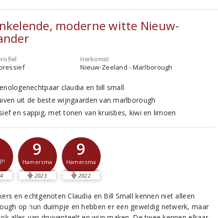
nkelende, moderne witte Nieuw-
ander
rofiel
Herkomst
xpressief
Nieuw-Zeeland - Marlborough
enologenechtpaar claudia en bill small
uiven uit de beste wijngaarden van marlborough
sief en sappig, met tonen van kruisbes, kiwi en limoen
9
9
jn
Hamersma
Hamersma
4
2023
2022
ers en echtgenoten Claudia en Bill Small kennen niet alleen
ough op hun duimpje en hebben er een geweldig netwerk, maar
ok alles van druiventeelt en wijn maken. De twee kennen elkaar