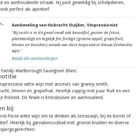
ge en aanhoudende smaak. Hij past geweldig bij schelpdieren,
ook perfect als aperitief.
Aanbeveling van Hubrecht Duijker, Vinpressionist
"Bij sushi is in dit geval small ook beautiful, gezien de frisse,
plantaardige en tegelijk fris fruitige (groene appel, grapefruit,
limoen en kruisbes) smaak van deze loepzuivere Nieuw-Zeelandse
wijn."
Bekijk alle aanbevelingen
notitie
 expressieve witte wijn met aroma’s van granny smith,
ucht, limoen en grapefruit. Heerlijk sappig met puur fruit en een
e frisheid. De finale is kristalzuiver en aanhoudend.
n bij
nd frisse witte wijn om te drinken als terraswijn, bij de borrel of
itief. Heerlijk bij garnalencocktail met groene kruiden en diverse
 aspergegerechten.