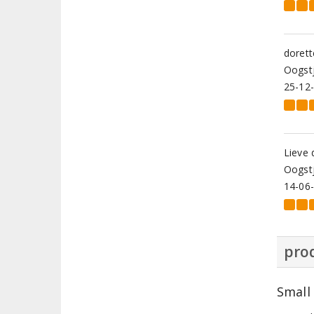
dorett
Oogstj
25-12
Lieve 
Oogstj
14-06
prod
Small