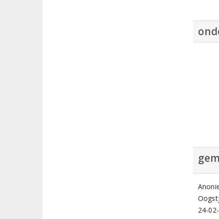
ond
gem
Anoni
Oogstj
24-02