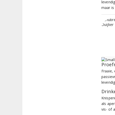
levendi
maar is 
Proef
Fraaie,
passievr
levendig
Drinke
Knispere
als aper
vis- of