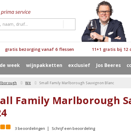
gratis bezorging vanaf 6 flessen
11+1 gratis bij 12
 de week
wijnpakketten
exclusief
Jos Beeres
c
rlborough
Wit
Small Family Marlborough Sauvignon Blanc
all Family Marlborough S
24
3 beoordelingen
Schrijf een beoordeling