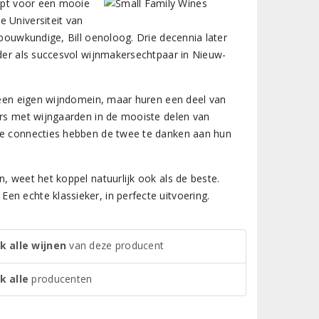
ript voor een mooie
 Universiteit van
nbouwkundige, Bill oenoloog. Drie decennia later
rder als succesvol wijnmakersechtpaar in Nieuw-
geen eigen wijndomein, maar huren een deel van
ers met wijngaarden in de mooiste delen van
ede connecties hebben de twee te danken aan hun
, weet het koppel natuurlijk ook als de beste.
n echte klassieker, in perfecte uitvoering.
k alle wijnen
van deze producent
k alle
producenten