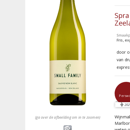
Spra
Zeel
Smaakp
Fris, e
door o
van dr
expres
Perswi
202
Wijnmak
(ga over de afbeelding om in te zoomen)
Marlbor
weten o