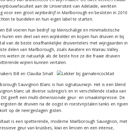
wijnbouwfaculteit aan de Universiteit van Adelaide, werkten
ng voor een groot wijnbedrijf in Marlborough en besloten in 2010
chten te bundelen en hun eigen label te starten.
en Bill voeren hun bedrijf op kleinschalige en minimalistische
ze huren een deel van een wijnkelder en kopen hun druiven in bij
tal van de beste onafhankelijke druiventelers met wijngaarden in
ste delen van Marlborough, zoals Awatere en Wairau Valley.
ns weten ze natuurlijk als de beste hoe ze die fraaie druiven
hitterende wijnen kunnen vertalen.
borough Sauvignon Blanc is hun signatuurwijn. Het is een blend
ignon blanc uit diverse subregio’s en in verschillende stadia van
d. Dit geeft een multi-dimensionale geur- en smaakimpressie. De
ergisten de druiven na de oogst in roestvrijstalen tanks en rijpen
 kort op de neergeslagen gisten.
ultaat is een spetterende, moderne Marlborough Sauvignon, met
ressieve geur van kruisbes, kiwi en limoen en een intense,