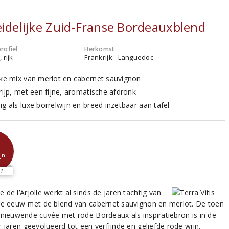
eidelijke Zuid-Franse Bordeauxblend
rofiel
Herkomst
 rijk
Frankrijk - Languedoc
eke mix van merlot en cabernet sauvignon
 rijp, met een fijne, aromatische afdronk
g als luxe borrelwijn en breed inzetbaar aan tafel
jn
1
de l’Arjolle werkt al sinds de jaren tachtig van
ge eeuw met de blend van cabernet sauvignon en merlot. De toen
rnieuwende cuvée met rode Bordeaux als inspiratiebron is in de
 jaren geëvolueerd tot een verfijnde en geliefde rode wijn.