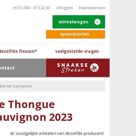
(+31) 050 - 313 22 41
inloggen
klantenservice
winkelwagen
0
spaarpunten
 dezelfde flessen*
veelgestelde vragen
ontact
abernet Sauvignon
de Thongue
auvignon 2023
42 soortgelijke artikelen van dezelfde producent