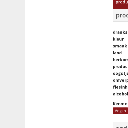
produ
pro
dranks
kleur
smaak
land
herkom
produc
oogstj
omver
flesin
alcoho
Kenme
Vegan