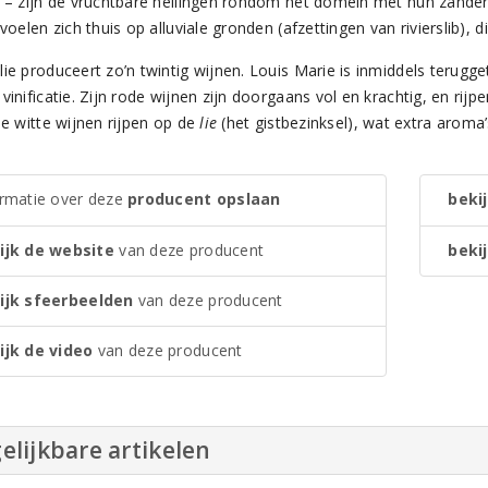
r – zijn de vruchtbare hellingen rondom het domein met hun zande
 voelen zich thuis op alluviale gronden (afzettingen van rivierslib),
ie produceert zo’n twintig wijnen. Louis Marie is inmiddels terugge
vinificatie. Zijn rode wijnen zijn doorgaans vol en krachtig, en rijpe
le witte wijnen rijpen op de
lie
(het gistbezinksel), wat extra aroma
ormatie over deze
producent opslaan
bekij
ijk de website
van deze producent
bekij
ijk sfeerbeelden
van deze producent
ijk de video
van deze producent
elijkbare artikelen