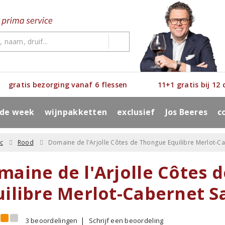
gratis bezorging vanaf 6 flessen
11+1 gratis bij 12
 de week
wijnpakketten
exclusief
Jos Beeres
c
c
Rood
Domaine de l'Arjolle Côtes de Thongue Equilibre Merlot-C
maine de l'Arjolle Côtes 
uilibre Merlot-Cabernet S
3 beoordelingen
Schrijf een beoordeling