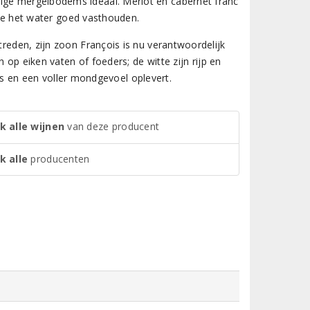
rige mergelbodems ideaal. Merlot en cabernet franc
 die het water goed vasthouden.
treden, zijn zoon François is nu verantwoordelijk
n op eiken vaten of foeders; de witte zijn rijp en
’s en een voller mondgevoel oplevert.
k alle wijnen
van deze producent
k alle
producenten