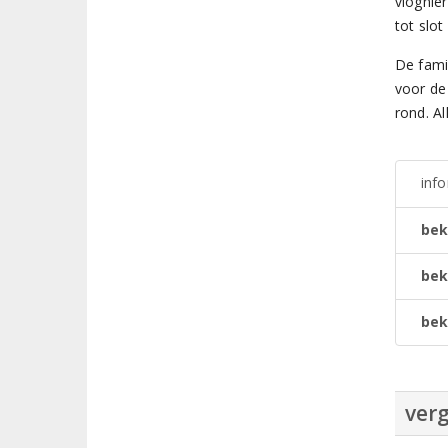
viognie
tot slot
De famil
voor de 
rond. Al
inf
bek
bek
bek
verg