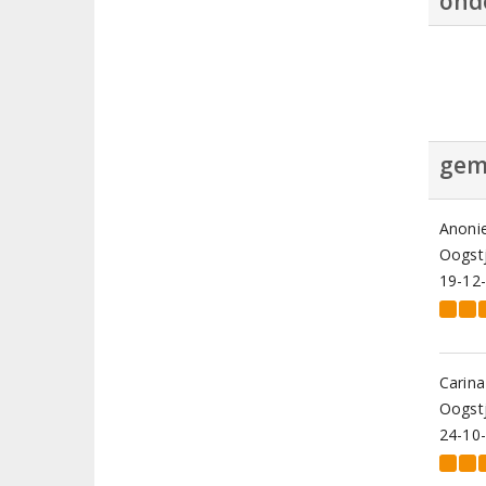
ond
gem
Anoni
Oogstj
19-12
Carin
Oogstj
24-10