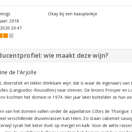
nings
Okay bij een kaasplankje
aar: 2018
-2020 20:47
ucentprofiel: wie maakt deze wijn?
e de l'Arjolle
t, diversiteit en lekker drinkbare wijn: dat is waar de eigenaars van
olles (Languedoc-Roussillon) naar streven. De broers Prosper en L
nc kochten het domein in 1974. Vier jaar later bottelden ze hun eer
en van het domein vallen onder de appellation Côtes de Thongue. D
 veel verschillende druivenrassen kan telen. Zo staan cabernet sauv
, terwijl syrah het beter doet op mergel en kalk. Voor de witte ras