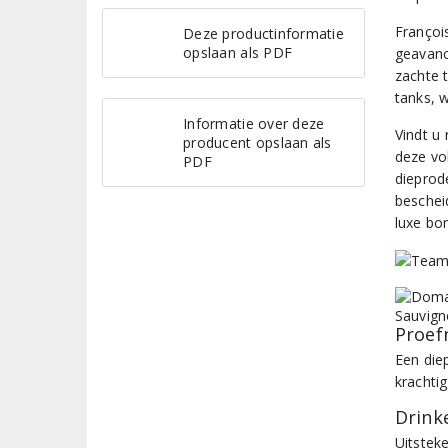
Françoi
Deze productinformatie
opslaan als PDF
geavanc
zachte t
tanks, w
Informatie over deze
Vindt u
producent opslaan als
deze vol
PDF
dieprode
bescheid
luxe bor
Proef
Een diep
krachti
Drinke
Uitsteke