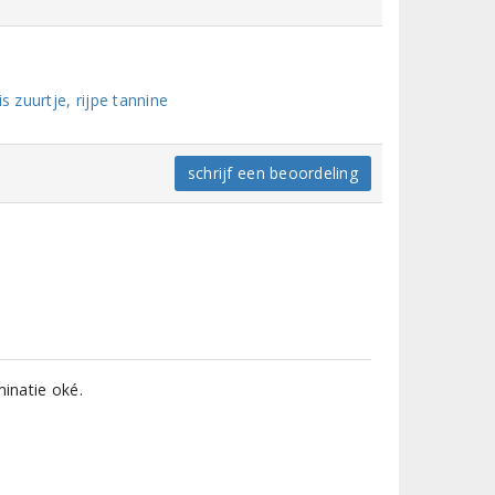
s zuurtje, rijpe tannine
schrijf een beoordeling
minatie oké.