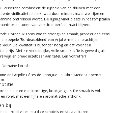
s Teisserenc combineert de rijpheid van de druiven met een
eerde vinificatietechniek, waardoor minder, maar wel rijpe en
annine onttrokken wordt. De rijping vindt plaats in roestvrijstalen
aardoor de tonen van vers fruit perfect intact blijven.
 rode Bordeaux soms wat te streng van smaak, probeer dan eens
le, soepele ‘Bordeauxblend‘ van Arjolle met zijn prachtige,
 kleur. De kwaliteit is bijzonder hoog en dat voor een
en prijs. Met z'n verleidelijke, volle smaak is 'ie is geweldig als
relwijn en breed inzetbaar aan tafel. Een voltreffer!
notitie
rode kleur en een krachtige, kruidige geur. De smaak is vol,
g en rond, met een fijne en aromatische afdronk.
n bij
nd bij rood vlees, kruidige schotels en stevige kazen.