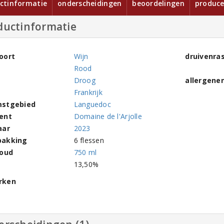
ctinformatie
onderscheidingen
beoordelingen
produce
ductinformatie
oort
Wijn
druivenra
Rood
Droog
allergene
Frankrijk
stgebied
Languedoc
ent
Domaine de l'Arjolle
aar
2023
pakking
6 flessen
houd
750 ml
l
13,50%
rken