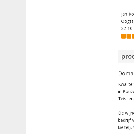
Jan Ko
Oogstj
22-10
prod
Domain
Kwalitei
in Pouz
Teissere
De wijn
bedrijf
kiezel)