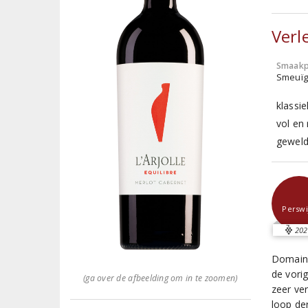
Verl
Smaakp
Smeuïg,
klassi
vol en
geweldi
Perswi
202
Domaine 
de vori
(ga over de afbeelding om in te zoomen)
zeer ve
loop der