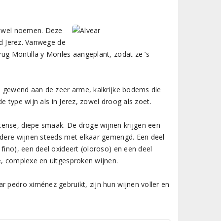
9, wel noemen. Deze
ed Jerez. Vanwege de
ug Montilla y Moriles aangeplant, zodat ze ’s
is gewend aan de zeer arme, kalkrijke bodems die
de type wijn als in Jerez, zowel droog als zoet.
tense, diepe smaak. De droge wijnen krijgen een
oudere wijnen steeds met elkaar gemengd. Een deel
fino), een deel oxideert (oloroso) en een deel
e, complexe en uitgesproken wijnen.
r pedro ximénez gebruikt, zijn hun wijnen voller en