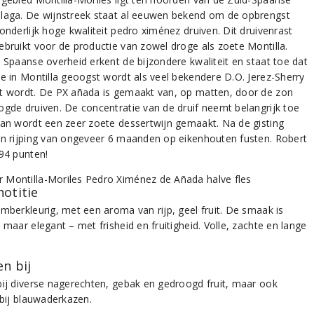
laga. De wijnstreek staat al eeuwen bekend om de opbrengst
onderlijk hoge kwaliteit pedro ximénez druiven. Dit druivenrast
ebruikt voor de productie van zowel droge als zoete Montilla.
e Spaanse overheid erkent de bijzondere kwaliteit en staat toe dat
ie in Montilla geoogst wordt als veel bekendere D.O. Jerez-Sherry
t wordt. De PX añada is gemaakt van, op matten, door de zon
ogde druiven. De concentratie van de druif neemt belangrijk toe
van wordt een zeer zoete dessertwijn gemaakt. Na de gisting
en rijping van ongeveer 6 maanden op eikenhouten fusten. Robert
 94 punten!
notitie
amberkleurig, met een aroma van rijp, geel fruit. De smaak is
 maar elegant – met frisheid en fruitigheid. Volle, zachte en lange
.
n bij
bij diverse nagerechten, gebak en gedroogd fruit, maar ook
 bij blauwaderkazen.