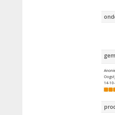
ond
gem
Anoni
Oogstj
14-10
prod