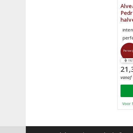
Alve
Pedr
halv
inte
perf
Perswi
192
21,
vanaf 
Voor 