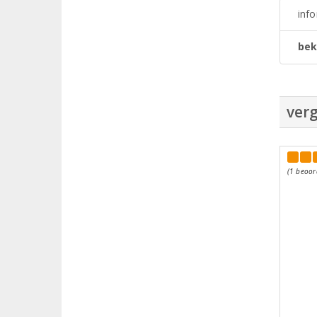
inf
bek
verg
(1 beoor