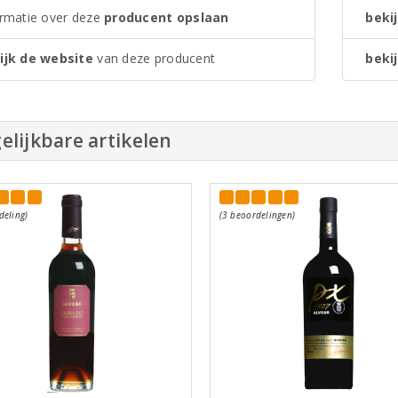
ormatie over deze
producent opslaan
bekij
ijk de website
van deze producent
bekij
elijkbare artikelen
deling)
(3 beoordelingen)