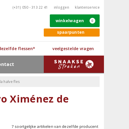
(+31) 050 - 313 22 41
inloggen
klantenservice
winkelwagen
0
spaarpunten
 dezelfde flessen*
veelgestelde vragen
ontact
a halve fles
ro Ximénez de
7 soortgelijke artikelen van dezelfde producent