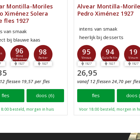
ar Montilla-Moriles
Alvear Montilla-Moril
o Ximénez Solera
Pedro Ximénez 1927
e fles 1927
intens van smaak
ns van smaak
heerlijk bij desserts
ect bij blauwe kaas
96
98
95
94
19
jn
Wine
Parker
Vinous
Guía Peñín
Vinum
Enthusiast
7
1927
1927
1927
1927
1927
35
26,95
12 flessen 19,57 per fles
vanaf 12 flessen 24,70 per fle
fles
doos (6)
fles
doos 
18:00 besteld, morgen in huis
Voor 18:00 besteld, morgen in h