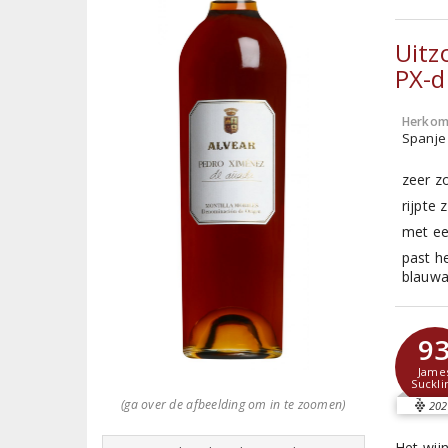
Uitz
PX-d
Herkom
Spanje 
zeer z
rijpte
met ee
past h
blauwa
9
Jame
Suckli
(ga over de afbeelding om in te zoomen)
202
Het wij