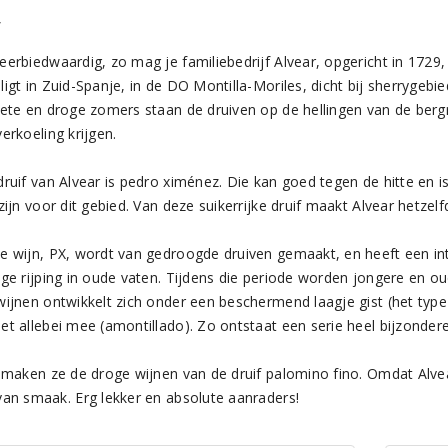
r
eerbiedwaardig, zo mag je familiebedrijf Alvear, opgericht in 172
igt in Zuid-Spanje, in de DO Montilla-Moriles, dicht bij sherrygebi
hete en droge zomers staan de druiven op de hellingen van de bergr
erkoeling krijgen.
druif van Alvear is pedro ximénez. Die kan goed tegen de hitte en 
zijn voor dit gebied. Van deze suikerrijke druif maakt Alvear hetzelf
e wijn, PX, wordt van gedroogde druiven gemaakt, en heeft een in
nge rijping in oude vaten. Tijdens die periode worden jongere en 
wijnen ontwikkelt zich onder een beschermend laagje gist (het type 
et allebei mee (amontillado). Zo ontstaat een serie heel bijzonder
z maken ze de droge wijnen van de druif palomino fino. Omdat Alvea
van smaak. Erg lekker en absolute aanraders!