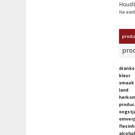
Houdb
Na aanb
produ
pro
dranks
kleur
smaak
land
herkom
produc
oogstj
omver
flesin
alcoho