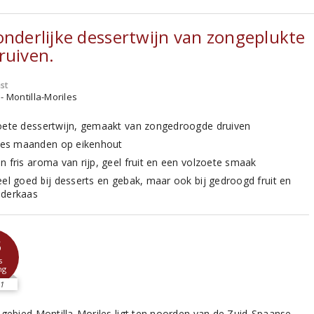
onderlijke dessertwijn van zongeplukte
ruiven.
st
- Montilla-Moriles
oete dessertwijn, gemaakt van zongedroogde druiven
 zes maanden op eikenhout
n fris aroma van rijp, geel fruit en een volzoete smaak
eel goed bij desserts en gebak, maar ook bij gedroogd fruit en
derkaas
3
s
ng
1
ngebied Montilla-Moriles ligt ten noorden van de Zuid-Spaanse