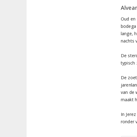
Alvea
Oud en 
bodega l
lange, 
nachts v
De ster
typisch 
De zoet
jarenla
van de 
maakt h
In Jere
ronder 