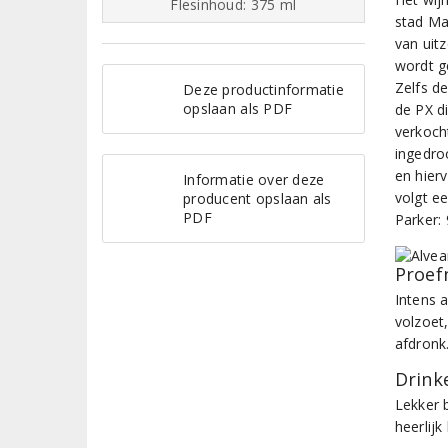
Flesinhoud: 375 ml
stad Ma
van uitz
wordt g
Zelfs d
Deze productinformatie
opslaan als PDF
de PX d
verkoch
ingedro
en hier
Informatie over deze
volgt e
producent opslaan als
PDF
Parker:
Proef
Intens 
volzoet,
afdronk
Drinke
Lekker 
heerlijk