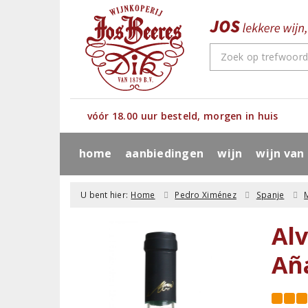
vóór 18.00 uur besteld, morgen in huis
home
aanbiedingen
wijn
wijn van
U bent hier:
Home
Pedro Ximénez
Spanje
Al
Añ