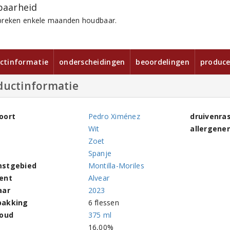
aarheid
reken enkele maanden houdbaar.
ctinformatie
onderscheidingen
beoordelingen
produce
ductinformatie
oort
Pedro Ximénez
druivenra
Wit
allergene
Zoet
Spanje
stgebied
Montilla-Moriles
ent
Alvear
aar
2023
pakking
6 flessen
houd
375 ml
l
16,00%