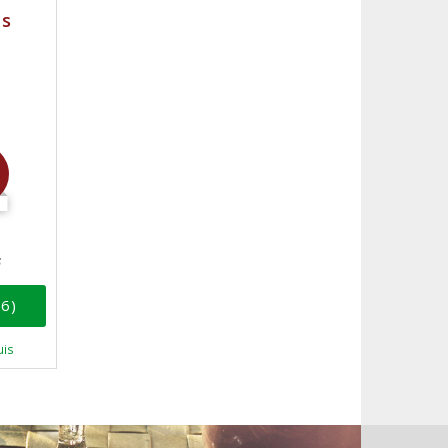
es
s
(6)
uis