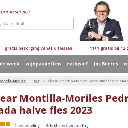
gratis bezorging vanaf 6 flessen
11+1 gratis bij 12
 de week
wijnpakketten
exclusief
Jos Beeres
c
Montilla-Moriles
Wit
Alvear Montilla-Moriles Pedro Ximénez de Añad
vear Montilla-Moriles Ped
ada halve fles 2023
1 beoordeling
Schrijf een beoordeling