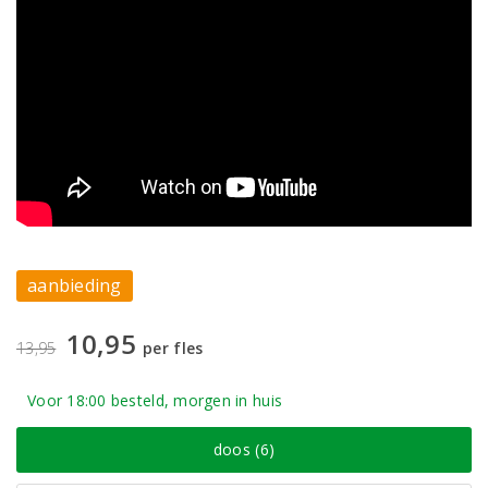
aanbieding
10,95
13,95
per fles
Voor 18:00 besteld, morgen in huis
doos (6)