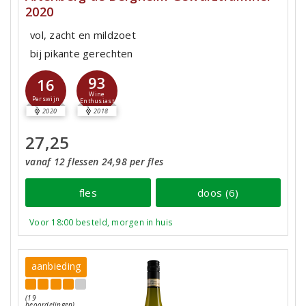
2020
vol, zacht en mildzoet
bij pikante gerechten
93
16
Wine
Perswijn
Enthusiast
2020
2018
27,25
vanaf 12 flessen 24,98 per fles
fles
doos (6)
Voor 18:00 besteld, morgen in huis
aanbieding
(19
beoordelingen)