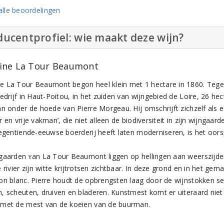
lle beoordelingen
ucentprofiel: wie maakt deze wijn?
ne La Tour Beaumont
 La Tour Beaumont begon heel klein met 1 hectare in 1860. Tege
edrijf in Haut-Poitou, in het zuiden van wijngebied de Loire, 26 he
an onder de hoede van Pierre Morgeau. Hij omschrijft zichzelf als e
r en vrije vakman’, die niet alleen de biodiversiteit in zijn wijn
negentiende-eeuwse boerderij heeft laten moderniseren, is het oorsp
gaarden van La Tour Beaumont liggen op hellingen aan weerszijden 
 rivier zijn witte krijtrotsen zichtbaar. In deze grond en in het ge
on blanc. Pierre houdt de opbrengsten laag door de wijnstokken s
, scheuten, druiven en bladeren. Kunstmest komt er uiteraard niet 
met de mest van de koeien van de buurman.