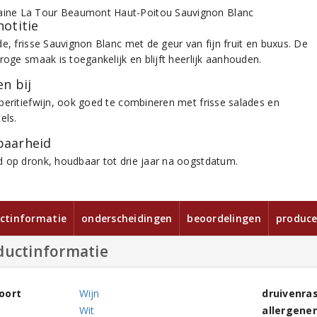
notitie
de, frisse Sauvignon Blanc met de geur van fijn fruit en buxus. De
roge smaak is toegankelijk en blijft heerlijk aanhouden.
n bij
peritiefwijn, ook goed te combineren met frisse salades en
els.
aarheid
 op dronk, houdbaar tot drie jaar na oogstdatum.
ctinformatie
onderscheidingen
beoordelingen
produce
ductinformatie
oort
Wijn
druivenra
Wit
allergene