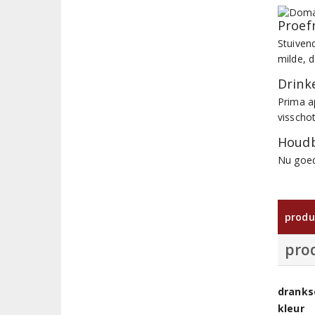
Proef
Stuiven
milde, d
Drinke
Prima a
visschot
Houdb
Nu goed
produ
pro
dranks
kleur