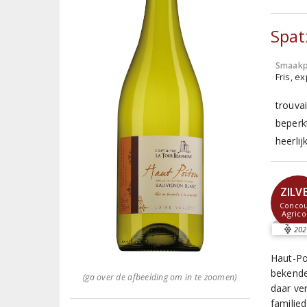
Spat
Smaakp
Fris, e
trouvai
beperk
heerlij
ZILV
Concou
Agrico
202
Haut-Po
bekende
(ga over de afbeelding om in te zoomen)
daar ver
familie