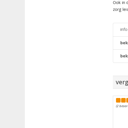
Ook in d
zorg lei
inf
bek
bek
verg
(2 beoor