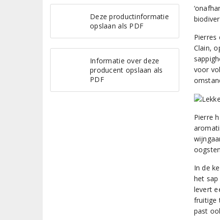
‘onafhan
Deze productinformatie
biodive
opslaan als PDF
Pierres
Clain, o
sappigh
Informatie over deze
voor vol
producent opslaan als
PDF
omstand
Pierre h
aromatis
wijngaa
oogsten
In de k
het sap 
levert 
fruitige
past oo