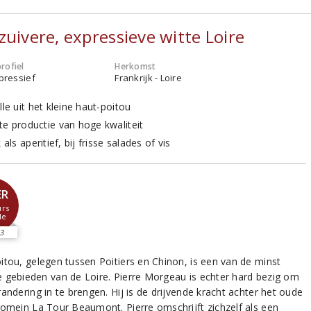
zuivere, expressieve witte Loire
rofiel
Herkomst
xpressief
Frankrijk - Loire
lle uit het kleine haut-poitou
te productie van hoge kwaliteit
k als aperitief, bij frisse salades of vis
ER
rs
le
3
itou, gelegen tussen Poitiers en Chinon, is een van de minst
 gebieden van de Loire. Pierre Morgeau is echter hard bezig om
andering in te brengen. Hij is de drijvende kracht achter het oude
domein La Tour Beaumont. Pierre omschrijft zichzelf als een