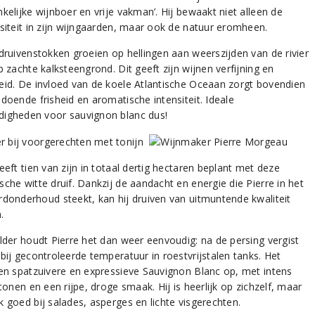
kelijke wijnboer en vrije vakman’. Hij bewaakt niet alleen de
rsiteit in zijn wijngaarden, maar ook de natuur eromheen.
 druivenstokken groeien op hellingen aan weerszijden van de rivier
p zachte kalksteengrond. Dit geeft zijn wijnen verfijning en
eid. De invloed van de koele Atlantische Oceaan zorgt bovendien
doende frisheid en aromatische intensiteit. Ideale
igheden voor sauvignon blanc dus!
eeft tien van zijn in totaal dertig hectaren beplant met deze
che witte druif. Dankzij de aandacht en energie die Pierre in het
rdonderhoud steekt, kan hij druiven van uitmuntende kwaliteit
.
elder houdt Pierre het dan weer eenvoudig: na de persing vergist
bij gecontroleerde temperatuur in roestvrijstalen tanks. Het
een spatzuivere en expressieve Sauvignon Blanc op, met intens
 tonen en een rijpe, droge smaak. Hij is heerlijk op zichzelf, maar
k goed bij salades, asperges en lichte visgerechten.