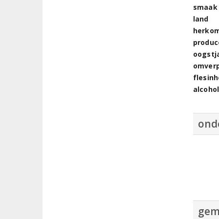
smaak
land
herkom
produc
oogstj
omver
flesin
alcoho
ond
gem