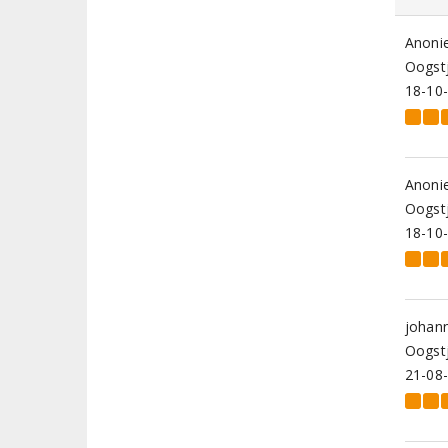
Anoni
Oogstj
18-10
Anoni
Oogstj
18-10
johann
Oogstj
21-08