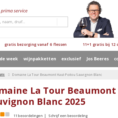
gratis bezorging vanaf 6 flessen
11+1 gratis bij 12
 de week
wijnpakketten
exclusief
Jos Beeres
c
Wit
Domaine La Tour Beaumont Haut-Poitou Sauvignon Blanc
maine La Tour Beaumont 
uvignon Blanc 2025
11 beoordelingen
Schrijf een beoordeling