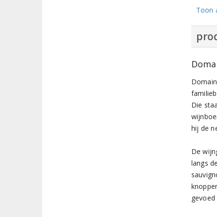
Toon a
prod
Domai
Domaine
familieb
Die sta
wijnboe
hij de 
De wijn
langs de
sauvign
knoppen
gevoed 