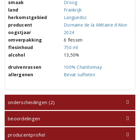
smaak
Droog
land
Frankrijk
herkomstgebied
Languedoc
producent
Domaine de la Métairie d'Alon
oogstjaar
2024
omverpakking
6 flessen
flesinhoud
750 ml
alcohol
13,50%
druivenrassen
100% Chardonnay
allergenen
Bevat sulfieten
onderscheidingen (2)
beoordelingen
producentprofiel