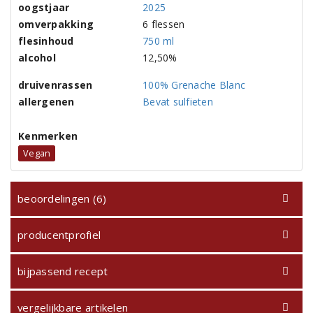
oogstjaar
2025
omverpakking
6 flessen
flesinhoud
750 ml
alcohol
12,50%
druivenrassen
100% Grenache Blanc
allergenen
Bevat sulfieten
Kenmerken
Vegan
beoordelingen (6)
producentprofiel
bijpassend recept
vergelijkbare artikelen