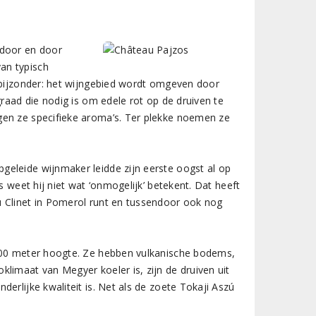
 door en door
an typisch
k bijzonder: het wijngebied wordt omgeven door
graad die nodig is om edele rot op de druiven te
gen ze specifieke aroma’s. Ter plekke noemen ze
eleide wijnmaker leidde zijn eerste oogst al op
s weet hij niet wat ‘onmogelijk’ betekent. Dat heeft
u Clinet in Pomerol runt en tussendoor ook nog
 200 meter hoogte. Ze hebben vulkanische bodems,
limaat van Megyer koeler is, zijn de druiven uit
erlijke kwaliteit is. Net als de zoete Tokaji Aszú