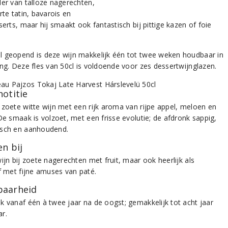
der van talloze nagerechten,
rte tatin, bavarois en
serts, maar hij smaakt ook fantastisch bij pittige kazen of foie
 geopend is deze wijn makkelijk één tot twee weken houdbaar in
ing. Deze fles van 50cl is voldoende voor zes dessertwijnglazen.
notitie
 zoete witte wijn met een rijk aroma van rijpe appel, meloen en
De smaak is volzoet, met een frisse evolutie; de afdronk sappig,
sch en aanhoudend.
n bij
ijn bij zoete nagerechten met fruit, maar ook heerlijk als
ef met fijne amuses van paté.
aarheid
k vanaf één à twee jaar na de oogst; gemakkelijk tot acht jaar
r.