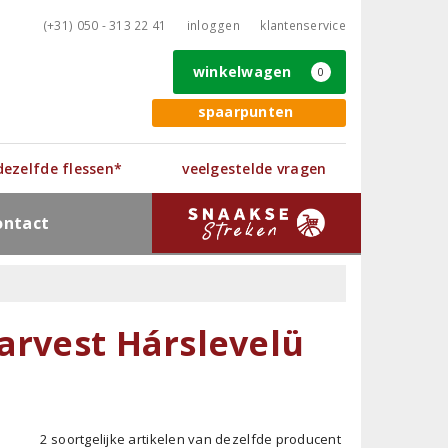
(+31) 050 - 313 22 41
inloggen
klantenservice
winkelwagen
0
spaarpunten
 dezelfde flessen*
veelgestelde vragen
ontact
arvest Hárslevelü
2 soortgelijke artikelen van dezelfde producent