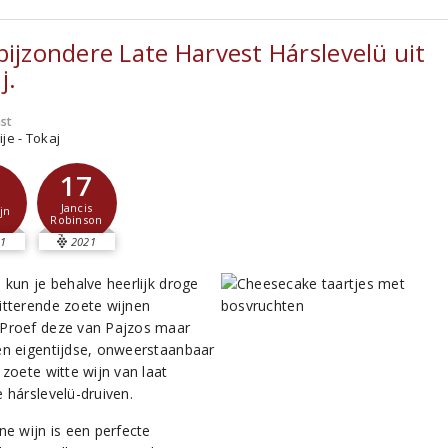
bijzondere Late Harvest Hárslevelü uit
j.
st
je - Tokaj
17
Jancis
jn
Robinson
1
2021
 kun je behalve heerlijk droge
itterende zoete wijnen
Proef deze van Pajzos maar
en eigentijdse, onweerstaanbaar
 zoete witte wijn van laat
 hárslevelü-druiven.
ne wijn is een perfecte