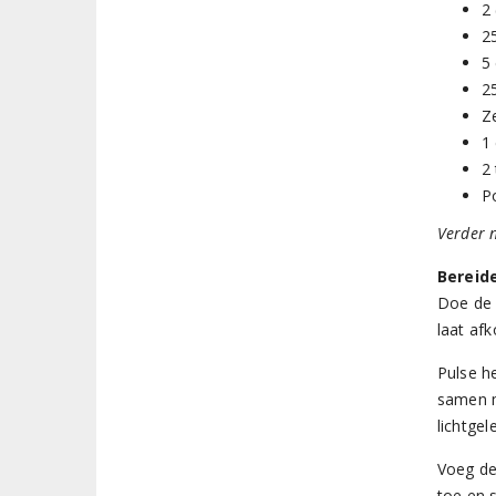
2
2
5
2
Z
1
2
P
Verder 
Bereid
Doe de 
laat afk
Pulse h
samen m
lichtgel
Voeg de
toe en 