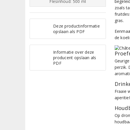
Flesinhoud: 500 ml
begelei
zoals ta
fruitdes
gras.
Deze productinformatie
Eenmaal
opslaan als PDF
de koel
Informatie over deze
Proef
producent opslaan als
Geurige
PDF
perzik. 
aromati
Drinke
Fraaie w
aperiti
Houdb
Op dron
houdbaa