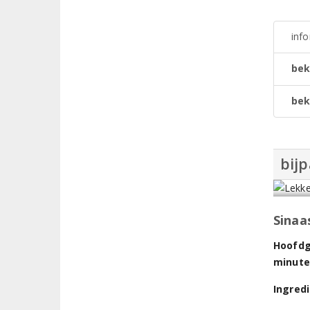
inf
bek
bek
bij
Sinaa
Hoofdge
minut
Ingred