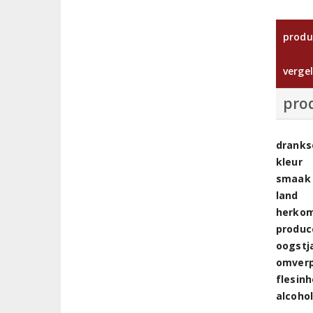
produ
vergel
pro
dranks
kleur
smaak
land
herkom
produc
oogstj
omver
flesin
alcoho