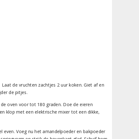
Laat de vruchten zachtjes 2 uur koken. Giet af en
der de pitjes.
 de oven voor tot 180 graden. Doe de eieren
en klop met een elektrische mixer tot een dikke,
el even. Voeg nu het amandelpoeder en bakpoeder
e springvorm en strijk de bovenkant glad. Schuif hem