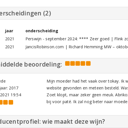
erscheidingen (2)
jaar
onderscheiding
2021
Perswijn - september 2024: **** Zeer goed | Flink z
2021
JancisRobinson.com | Richard Hemming MW – oktober
iddelde beoordeling:
ede
Mijn moeder had het vaak over tokay. Ik w
aar: 2017
website gevonden en meteen besteld. Was
-2021 19:54
Zoet klopt, maar zeker geen meuk. Abrikoze
bij voor paté. Ik zal nog beter naar moeder
ucentprofiel: wie maakt deze wijn?