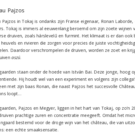
au Pajzos
 Pajzos in Tokaj is ondanks zijn Franse eigenaar, Ronan Laborde,
s. Tokaj is immers al eeuwenlang beroemd om zijn zoete wijnen v
se druiven, zoals hárslevelű en furmint. Het klimaat is er dan oo
 heuvels en rivieren die zorgen voor precies de juiste vochtigheids
elen. Daardoor verschrompelen de druiven, worden ze zoet en krij
ruiven
aszú
.
gaarden staan onder de hoede van István Bai. Deze jonge, hoog opg
entiende. Hij houdt wel van een experiment en volgens zijn collega’
een met zijn baas Ronan, die naast Pajzos het succesvolle Châtea
ons loopt…
gaarden, Pajzos en Megyer, liggen in het hart van Tokaj, op zo’n
druiven prachtige zuren en concentratie meegeeft. Omdat het microk
jngaard bestemd voor de droge wijn van het château, die van uitzond
ns: een echte smaaksensatie.