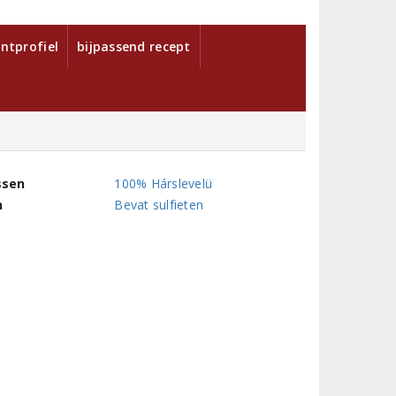
ntprofiel
bijpassend recept
ssen
100% Hárslevelü
n
Bevat sulfieten