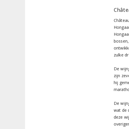
Châte
Château
Hongaar
Hongaar
bossen,
ontwikk
zulke d
De wijn
zijn zev
hij gem
marath
De wijn
wat de 
deze wi
overige