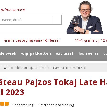
gratis bezorging vanaf 6 flessen
11+1 gratis bij 12
 de week
wijnpakketten
exclusief
Jos Beeres
c
Wit
Château Pajzos Tokaj Late Harvest Hárslevelü 50cl
âteau Pajzos Tokaj Late H
l 2023
1 beoordeling
Schrijf een beoordeling