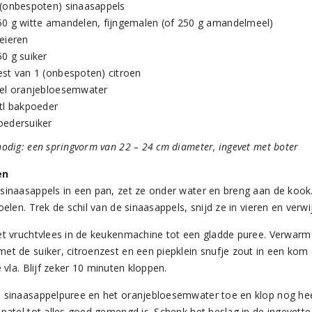
 (onbespoten) sinaasappels
50 g witte amandelen, fijngemalen (of 250 g amandelmeel)
 eieren
50 g suiker
est van 1 (onbespoten) citroen
 el oranjebloesemwater
 tl bakpoeder
oedersuiker
nodig: een springvorm van 22 – 24 cm diameter, ingevet met boter
en
sinaasappels in een pan, zet ze onder water en breng aan de kook. 
oelen. Trek de schil van de sinaasappels, snijd ze in vieren en verwij
et vruchtvlees in de keukenmachine tot een gladde puree. Verwarm
et de suiker, citroenzest en een piepklein snufje zout in een kom 
e vla. Blijf zeker 10 minuten kloppen.
 sinaasappelpuree en het oranjebloesemwater toe en klop nog he
spatel tot alles goed gemengd is. Schenk het beslag in de ingevett