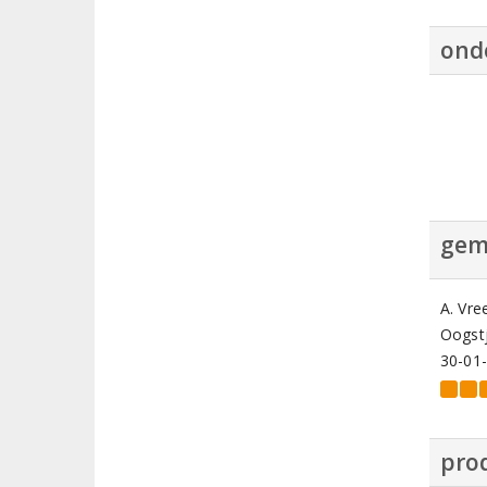
ond
gem
A. Vre
Oogstj
30-01
prod