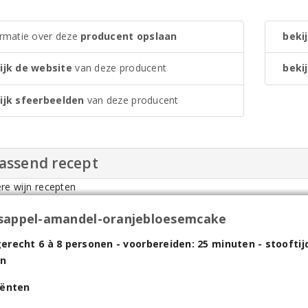
ormatie over deze
producent opslaan
bekij
ijk de website
van deze producent
bekij
ijk sfeerbeelden
van deze producent
passend recept
sappel-amandel-oranjebloesemcake
recht 6 à 8 personen - voorbereiden: 25 minuten - stooftijd:
en
iënten