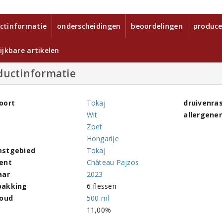
ctinformatie
onderscheidingen
beoordelingen
produce
ijkbare artikelen
ductinformatie
oort
Tokaj
druivenra
Wit
allergene
Zoet
Hongarije
stgebied
Tokaj
ent
Château Pajzos
aar
2023
pakking
6 flessen
houd
500 ml
l
11,00%