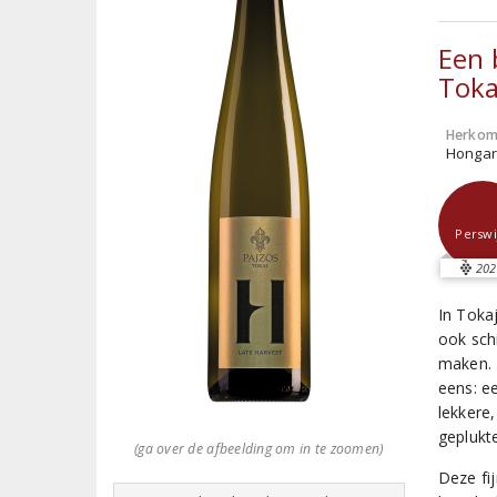
Een 
Toka
Herkom
Hongari
Perswi
202
In Tokaj
ook sch
maken. 
eens: e
lekkere,
geplukte
(ga over de afbeelding om in te zoomen)
Deze fij