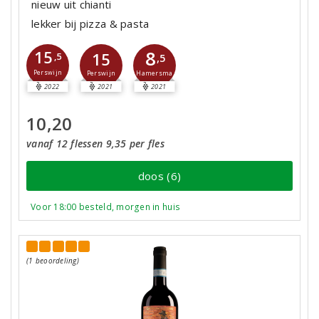
nieuw uit chianti
lekker bij pizza & pasta
8
15
15
,5
,5
Perswijn
Hamersma
Perswijn
2022
2021
2021
10,20
vanaf 12 flessen 9,35 per fles
doos (6)
Voor 18:00 besteld, morgen in huis
(1 beoordeling)