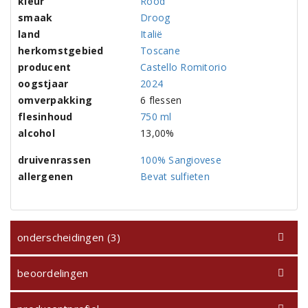
kleur
Rood
smaak
Droog
land
Italië
herkomstgebied
Toscane
producent
Castello Romitorio
oogstjaar
2024
omverpakking
6 flessen
flesinhoud
750 ml
alcohol
13,00%
druivenrassen
100% Sangiovese
allergenen
Bevat sulfieten
onderscheidingen (3)
beoordelingen