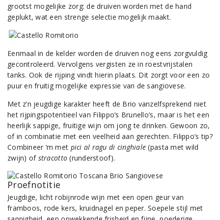
grootst mogelijke zorg: de druiven worden met de hand
geplukt, wat een strenge selectie mogelijk maakt.
Eenmaal in de kelder worden de druiven nog eens zorgvuldig
gecontroleerd. Vervolgens vergisten ze in roestvrijstalen
tanks. Ook de rijping vindt hierin plaats. Dit zorgt voor een zo
puur en fruitig mogelijke expressie van de sangiovese.
Met z’n jeugdige karakter heeft de Brio vanzelfsprekend niet
het rijpingspotentieel van Filippo’s Brunello’s, maar is het een
heerlijk sappige, fruitige wijn om jong te drinken. Gewoon zo,
of in combinatie met een veelheid aan gerechten. Filippo’s tip?
Combineer ‘m met
pici al ragu di cinghiale
(pasta met wild
zwijn) of
stracotto
(runderstoof).
Proefnotitie
Jeugdige, licht robijnrode wijn met een open geur van
framboos, rode kers, kruidnagel en peper. Soepele stijl met
sappigheid, een opwekkende frisheid en fijne, poederige