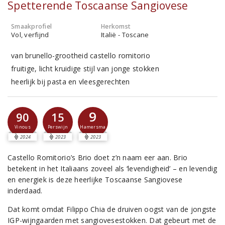
Spetterende Toscaanse Sangiovese
Smaakprofiel
Herkomst
Vol, verfijnd
Italië - Toscane
van brunello-grootheid castello romitorio
fruitige, licht kruidige stijl van jonge stokken
heerlijk bij pasta en vleesgerechten
9
90
15
Hamersma
Vinous
Perswijn
2024
2023
2023
Castello Romitorio’s Brio doet z’n naam eer aan. Brio
betekent in het Italiaans zoveel als ‘levendigheid’ – en levendig
en energiek is deze heerlijke Toscaanse Sangiovese
inderdaad.
Dat komt omdat Filippo Chia de druiven oogst van de jongste
IGP-wijngaarden met sangiovesestokken. Dat gebeurt met de