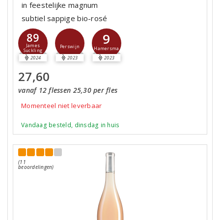
in feestelijke magnum
subtiel sappige bio-rosé
9
89
James
Perswijn
Hamersma
Suckling
2024
2023
2023
27,60
vanaf 12 flessen 25,30 per fles
Momenteel niet leverbaar
Vandaag besteld, dinsdag in huis
(11
beoordelingen)