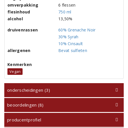
omverpakking
6 flessen
flesinhoud
750 ml
alcohol
13,50%
druivenrassen
60% Grenache Noir
30% Syrah
10% Cinsault
allergenen
Bevat sulfieten
Kenmerken
Vegan
onderscheidingen (3)
beoordelingen (8)
producentprofiel