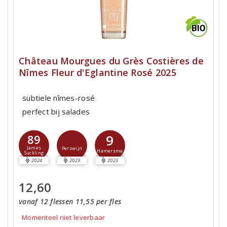
Château Mourgues du Grès Costières de
Nîmes Fleur d'Eglantine Rosé 2025
subtiele nîmes-rosé
perfect bij salades
9
89
James
Perswijn
Hamersma
Suckling
2024
2023
2023
12,60
vanaf 12 flessen 11,55 per fles
Momenteel niet leverbaar