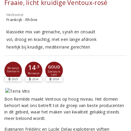
Fraaie, licht kruidige Ventoux-rosé
Herkomst
Frankrijk - Rhône
klassieke mix van grenache, syrah en cinsault
vol, droog en krachtig, met een lange afdronk
heerlijk bij kruidige, mediterrane gerechten
14
GOUD
,5
Perswijn
Concours
Concours
Perswijn
Lyon
2025
2024
2024
Bon Remède maakt Ventoux op hoog niveau. Het domein
behoort wat ons betreft tot de groep van beste producenten
in dit gebied, waar het maken van kwaliteit gelukkig steeds
meer beloond wordt.
Eigenaren Frédéric en Lucile Delay exploiteren vijftien