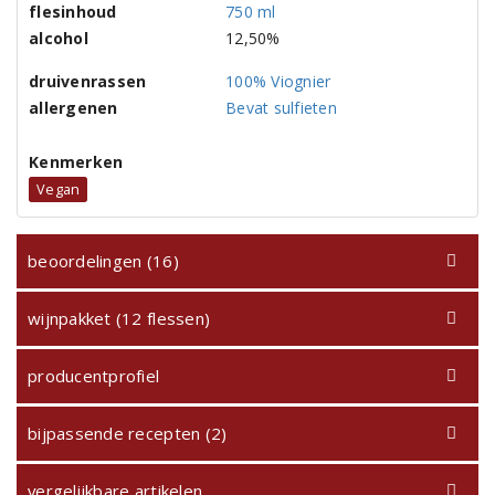
flesinhoud
750 ml
alcohol
12,50%
druivenrassen
100% Viognier
allergenen
Bevat sulfieten
Kenmerken
Vegan
beoordelingen (16)
wijnpakket (12 flessen)
producentprofiel
bijpassende recepten (2)
vergelijkbare artikelen