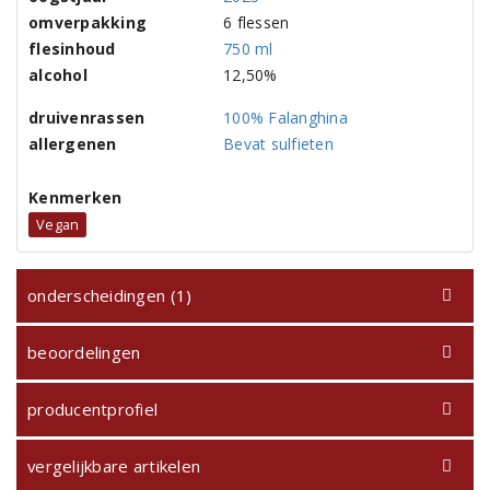
omverpakking
6 flessen
flesinhoud
750 ml
alcohol
12,50%
druivenrassen
100% Falanghina
allergenen
Bevat sulfieten
Kenmerken
Vegan
onderscheidingen (1)
beoordelingen
producentprofiel
vergelijkbare artikelen