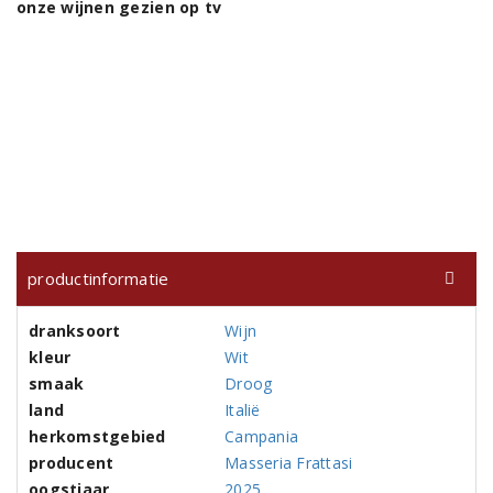
onze wijnen gezien op tv
productinformatie
dranksoort
Wijn
kleur
Wit
smaak
Droog
land
Italië
herkomstgebied
Campania
producent
Masseria Frattasi
oogstjaar
2025