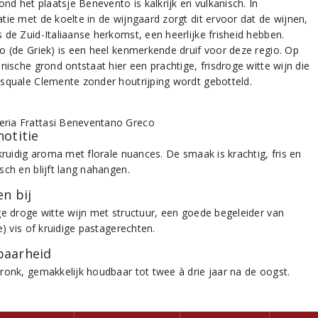
ond het plaatsje Benevento is kalkrijk en vulkanisch. In
tie met de koelte in de wijngaard zorgt dit ervoor dat de wijnen,
 de Zuid-Italiaanse herkomst, een heerlijke frisheid hebben.
o (de Griek) is een heel kenmerkende druif voor deze regio. Op
nische grond ontstaat hier een prachtige, frisdroge witte wijn die
squale Clemente zonder houtrijping wordt gebotteld.
notitie
kruidig aroma met florale nuances. De smaak is krachtig, fris en
sch en blijft lang nahangen.
n bij
ge droge witte wijn met structuur, een goede begeleider van
e) vis of kruidige pastagerechten.
aarheid
ronk, gemakkelijk houdbaar tot twee à drie jaar na de oogst.