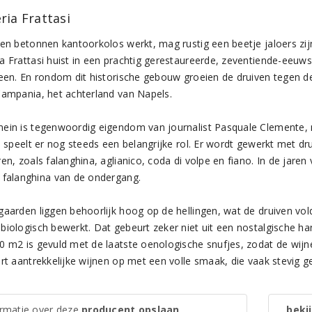
ria Frattasi
een betonnen kantoorkolos werkt, mag rustig een beetje jaloers zijn
a Frattasi huist in een prachtig gerestaureerde, zeventiende-eeuws
teen. En rondom dit historische gebouw groeien de druiven tegen d
Campania, het achterland van Napels.
ein is tegenwoordig eigendom van journalist Pasquale Clemente, 
, speelt er nog steeds een belangrijke rol. Er wordt gewerkt met dru
en, zoals falanghina, aglianico, coda di volpe en fiano. In de jaren
 falanghina van de ondergang.
gaarden liggen behoorlijk hoog op de hellingen, wat de druiven vold
biologisch bewerkt. Dat gebeurt zeker niet uit een nostalgische h
0 m2 is gevuld met de laatste oenologische snufjes, zodat de wij
ert aantrekkelijke wijnen op met een volle smaak, die vaak stevig 
ormatie over deze
producent opslaan
bekij