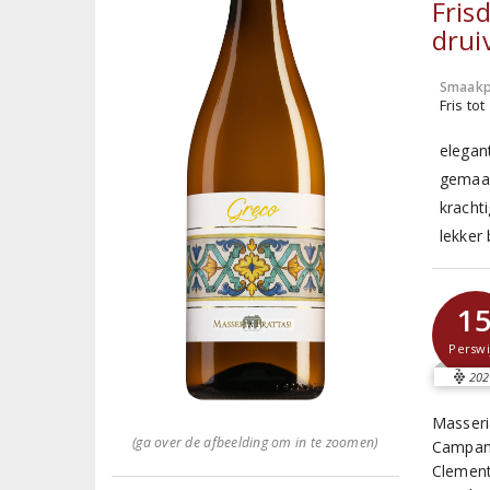
Fris
drui
Smaakp
Fris tot
elegan
gemaak
krachti
lekker 
1
Perswi
202
Masseria
(ga over de afbeelding om in te zoomen)
Campani
Clement