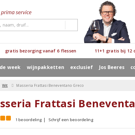
gratis bezorging vanaf 6 flessen
11+1 gratis bij 12
 de week
wijnpakketten
exclusief
Jos Beeres
c
Wit
Masseria Frattasi Beneventano Greco
sseria Frattasi Benevent
1 beoordeling
Schrijf een beoordeling