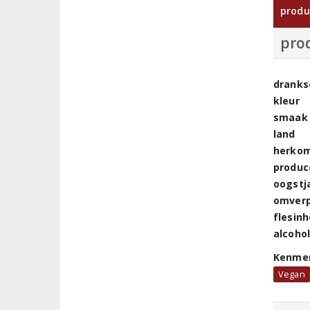
produ
pro
dranks
kleur
smaak
land
herkom
produc
oogstj
omver
flesin
alcoho
Kenme
Vegan