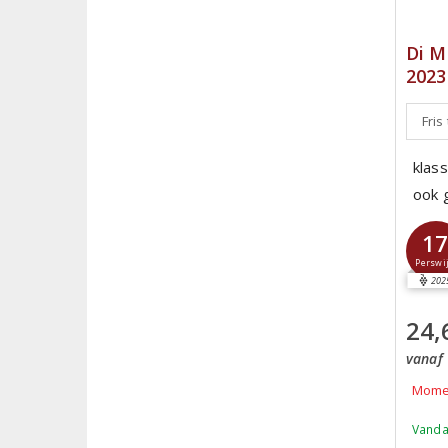
Di M
2023
Fris
klas
ook 
1
Perswi
202
24,
vanaf 
Momen
Vanda