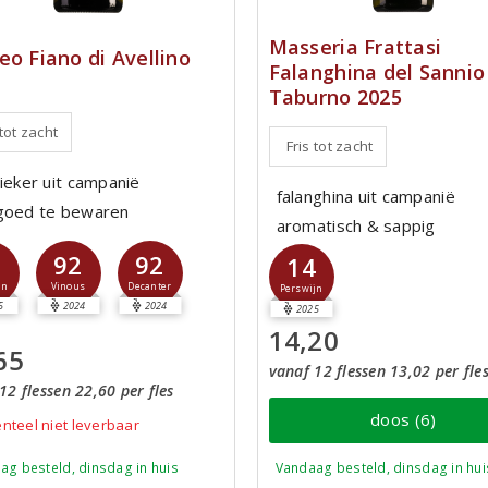
Masseria Frattasi
eo Fiano di Avellino
Falanghina del Sannio
Taburno 2025
 tot zacht
Fris tot zacht
sieker uit campanië
falanghina uit campanië
goed te bewaren
aromatisch & sappig
7
92
92
14
jn
Vinous
Decanter
Perswijn
5
2024
2024
2025
14,20
65
vanaf 12 flessen 13,02 per fle
12 flessen 22,60 per fles
doos (6)
teel niet leverbaar
ag besteld, dinsdag in huis
Vandaag besteld, dinsdag in hui