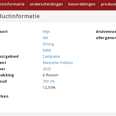
ctinformatie
onderscheidingen
beoordelingen
produce
ductinformatie
oort
Wijn
druivenra
Wit
allergene
Droog
Italië
stgebied
Campania
ent
Masseria Frattasi
aar
2025
pakking
6 flessen
houd
750 ml
l
12,50%
rken