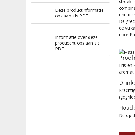
streek r
combina
Deze productinformatie
ondanks
opslaan als PDF
De grec
de vulka
door Pa
Informatie over deze
producent opslaan als
PDF
Proef
Fris en 
aromati
Drinke
Krachti
(gegrild
Houdb
Nu op d