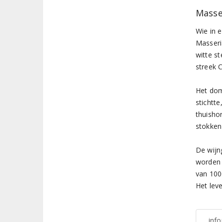
Masse
Wie in 
Masseri
witte s
streek 
Het dom
stichtte
thuishor
stokken
De wijn
worden 
van 100
Het lev
inf