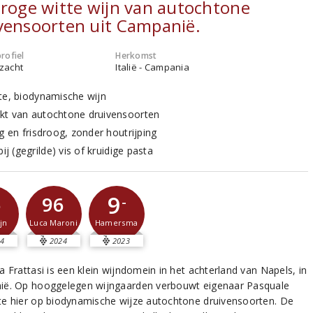
droge witte wijn van autochtone
vensoorten uit Campanië.
rofiel
Herkomst
 zacht
Italië - Campania
te, biodynamische wijn
t van autochtone druivensoorten
g en frisdroog, zonder houtrijping
bij (gegrilde) vis of kruidige pasta
9
5
96
-
jn
Luca Maroni
Hamersma
4
2024
2023
 Frattasi is een klein wijndomein in het achterland van Napels, in
ë. Op hooggelegen wijngaarden verbouwt eigenaar Pasquale
e hier op biodynamische wijze autochtone druivensoorten. De