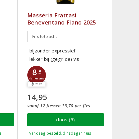
Masseria Frattasi
Beneventano Fiano 2025
Fris tot zacht
bijzonder expressief
lekker bij (gegrilde) vis
8
,5
Hamersma
2023
14,95
s
vanaf 12 flessen 13,70 per fles
doos (6)
s
Vandaag besteld, dinsdag in huis