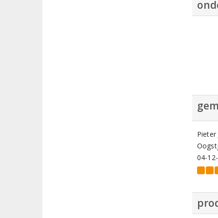
ond
gem
Pieter
Oogstj
04-12
prod