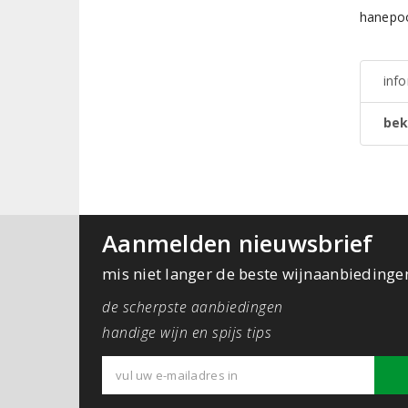
hanepoo
inf
bek
Aanmelden nieuwsbrief
mis niet langer de beste wijnaanbiedinge
de scherpste aanbiedingen
handige wijn en spijs tips