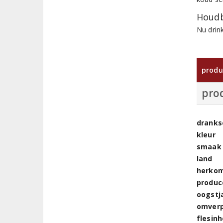
Houdb
Nu drin
produ
pro
dranks
kleur
smaak
land
herkom
produc
oogstj
omver
flesin