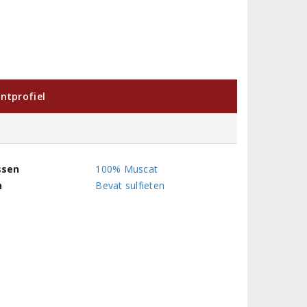
ntprofiel
ssen
100% Muscat
n
Bevat sulfieten