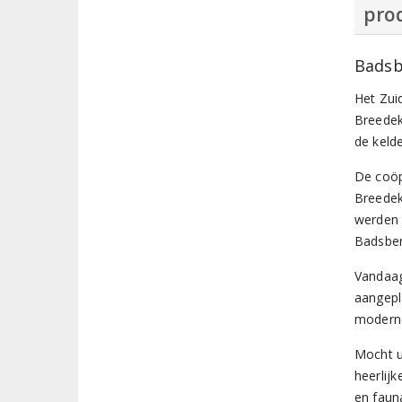
prod
Badsb
Het Zui
Breedek
de keld
De coöp
Breedek
werden 
Badsber
Vandaag
aangepl
moderne
Mocht u
heerlij
en faun