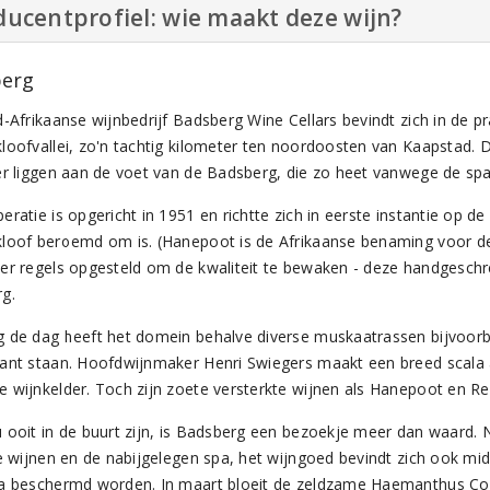
ucentprofiel: wie maakt deze wijn?
erg
d-Afrikaanse wijnbedrijf Badsberg Wine Cellars bevindt zich in de p
loofvallei, zo'n tachtig kilometer ten noordoosten van Kaapstad. 
er liggen aan de voet van de Badsberg, die zo heet vanwege de spa 
eratie is opgericht in 1951 en richtte zich in eerste instantie op
loof beroemd om is. (Hanepoot is de Afrikaanse benaming voor de 
er regels opgesteld om de kwaliteit te bewaken - deze handgeschreve
g.
 de dag heeft het domein behalve diverse muskaatrassen bijvoorb
ant staan. Hoofdwijnmaker Henri Swiegers maakt een breed scala
 wijnkelder. Toch zijn zoete versterkte wijnen als Hanepoot en Red 
 ooit in de buurt zijn, is Badsberg een bezoekje meer dan waard. N
ke wijnen en de nabijgelegen spa, het wijngoed bevindt zich ook mi
a beschermd worden. In maart bloeit de zeldzame Haemanthus Cocc