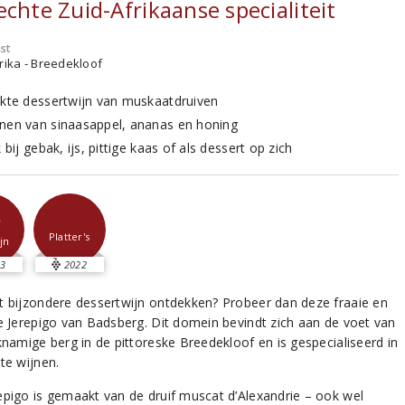
echte Zuid-Afrikaanse specialiteit
st
rika - Breedekloof
rkte dessertwijn van muskaatdruiven
nen van sinaasappel, ananas en honing
k bij gebak, ijs, pittige kaas of als dessert op zich
5
Platter's
jn
3
2022
t bijzondere dessertwijn ontdekken? Probeer dan deze fraaie en
le Jerepigo van Badsberg. Dit domein bevindt zich aan de voet van
knamige berg in de pittoreske Breedekloof en is gespecialiseerd in
te wijnen.
epigo is gemaakt van de druif muscat d’Alexandrie – ook wel