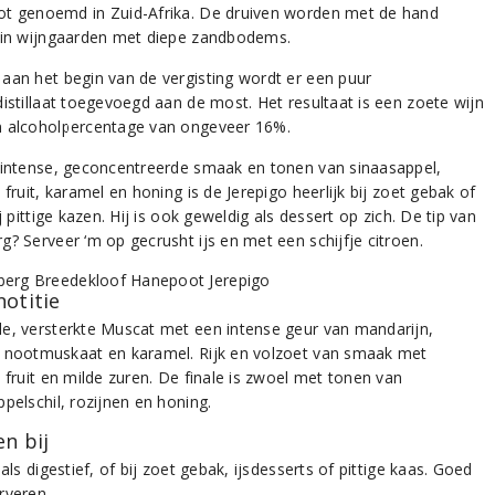
t genoemd in Zuid-Afrika. De druiven worden met de hand
 in wijngaarden met diepe zandbodems.
aan het begin van de vergisting wordt er een puur
distillaat toegevoegd aan de most. Het resultaat is een zoete wijn
 alcoholpercentage van ongeveer 16%.
 intense, geconcentreerde smaak en tonen van sinaasappel,
 fruit, karamel en honing is de Jerepigo heerlijk bij zoet gebak of
ij pittige kazen. Hij is ook geweldig als dessert op zich. De tip van
g? Serveer ‘m op gecrusht ijs en met een schijfje citroen.
notitie
e, versterkte Muscat met een intense geur van mandarijn,
 nootmuskaat en karamel. Rijk en volzoet van smaak met
 fruit en milde zuren. De finale is zwoel met tonen van
pelschil, rozijnen en honing.
n bij
 als digestief, of bij zoet gebak, ijsdesserts of pittige kaas. Goed
rveren.