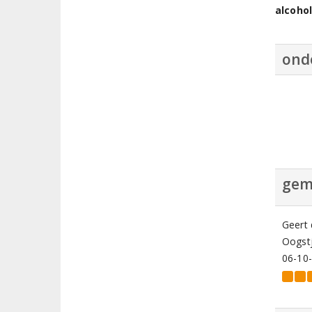
alcoho
ond
gem
Geert
Oogstj
06-10