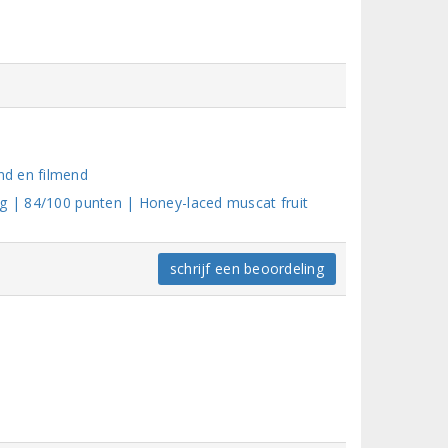
nd en filmend
ng | 84/100 punten | Honey-laced muscat fruit
schrijf een beoordeling