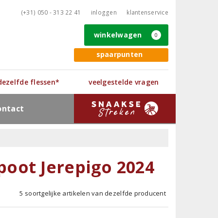
(+31) 050 - 313 22 41
inloggen
klantenservice
winkelwagen
0
spaarpunten
 dezelfde flessen*
veelgestelde vragen
ontact
oot Jerepigo 2024
5 soortgelijke artikelen van dezelfde producent