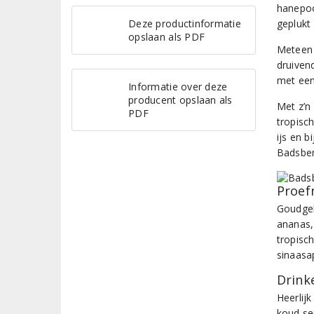
hanepoo
Deze productinformatie
geplukt
opslaan als PDF
Meteen 
druiven
met een
Informatie over deze
producent opslaan als
Met z’n
PDF
tropisch
ijs en b
Badsber
Proef
Goudgel
ananas,
tropisch
sinaasap
Drinke
Heerlijk
koud se