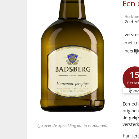
Een 
Herkom
Zuid-Af
verste
met to
heerlij
1
Perswi
202
Een ech
origine
de gelij
versterk
(ga over de afbeelding om in te zoomen)
Hun Jer