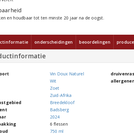
aarheid
ken en houdbaar tot ten minste 20 jaar na de oogst.
ctinformatie
onderscheidingen
beoordelingen
produce
ductinformatie
oort
Vin Doux Naturel
druivenra
Wit
allergene
Zoet
Zuid-Afrika
stgebied
Breedekloof
ent
Badsberg
aar
2024
pakking
6 flessen
houd
750 ml