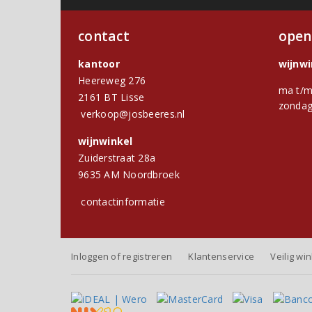
contact
open
kantoor
wijnw
Heereweg 276
ma t/m
2161 BT Lisse
zondag
verkoop@josbeeres.nl
wijnwinkel
Zuiderstraat 28a
9635 AM Noordbroek
contactinformatie
Inloggen of registreren
Klantenservice
Veilig wi