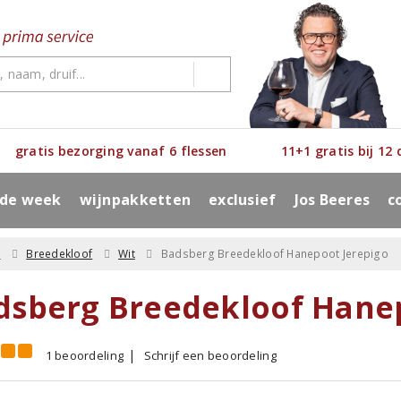
gratis bezorging vanaf 6 flessen
11+1 gratis bij 12
 de week
wijnpakketten
exclusief
Jos Beeres
c
a
Breedekloof
Wit
Badsberg Breedekloof Hanepoot Jerepigo
dsberg Breedekloof Hanep
1 beoordeling
Schrijf een beoordeling