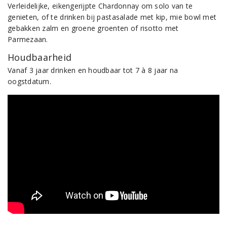
Verleidelijke, eikengerijpte Chardonnay om solo van te
genieten, of te drinken bij pastasalade met kip, mie bowl met
gebakken zalm en groene groenten of risotto met
Parmezaan.
Houdbaarheid
Vanaf 3 jaar drinken en houdbaar tot 7 à 8 jaar na
oogstdatum.