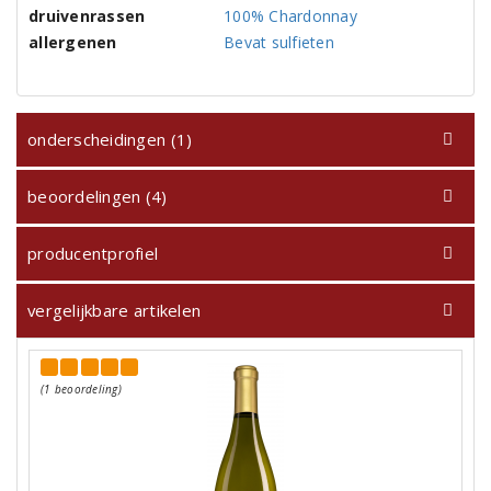
druivenrassen
100% Chardonnay
allergenen
Bevat sulfieten
onderscheidingen (1)
beoordelingen (4)
producentprofiel
vergelijkbare artikelen
(1 beoordeling)