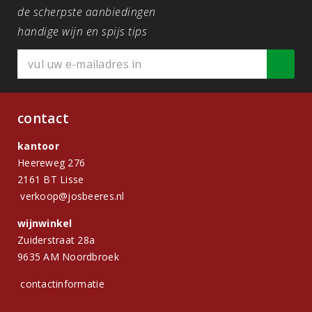
de scherpste aanbiedingen
handige wijn en spijs tips
contact
kantoor
Heereweg 276
2161 BT Lisse
verkoop@josbeeres.nl
wijnwinkel
Zuiderstraat 28a
9635 AM Noordbroek
contactinformatie