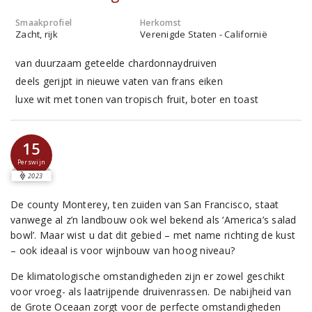
Smaakprofiel
Herkomst
Zacht, rijk
Verenigde Staten - Californië
van duurzaam geteelde chardonnaydruiven
deels gerijpt in nieuwe vaten van frans eiken
luxe wit met tonen van tropisch fruit, boter en toast
15
Perswijn
2023
De county Monterey, ten zuiden van San Francisco, staat
vanwege al z’n landbouw ook wel bekend als ‘America’s salad
bowl’. Maar wist u dat dit gebied – met name richting de kust
– ook ideaal is voor wijnbouw van hoog niveau?
De klimatologische omstandigheden zijn er zowel geschikt
voor vroeg- als laatrijpende druivenrassen. De nabijheid van
de Grote Oceaan zorgt voor de perfecte omstandigheden