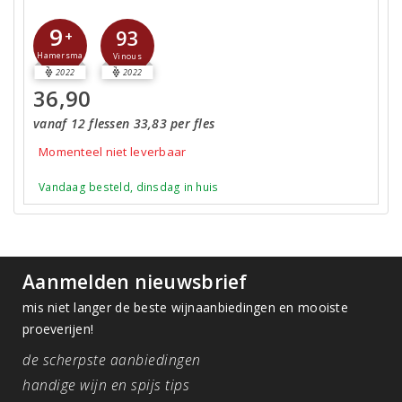
9
93
+
Hamersma
Vinous
2022
2022
36,90
vanaf 12 flessen 33,83 per fles
Momenteel niet leverbaar
Vandaag besteld, dinsdag in huis
Aanmelden nieuwsbrief
mis niet langer de beste wijnaanbiedingen en mooiste
proeverijen!
de scherpste aanbiedingen
handige wijn en spijs tips