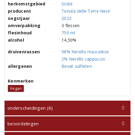
herkomstgebied
Sicilië
producent
Tenuta delle Terre Nere
oogstjaar
2023
omverpakking
3 flessen
flesinhoud
750 ml
alcohol
14,50%
druivenrassen
98% Nerello mascalese
2% Nerello cappuccio
allergenen
Bevat sulfieten
Kenmerken
Vegan
onderscheidingen (6)
beoordelingen