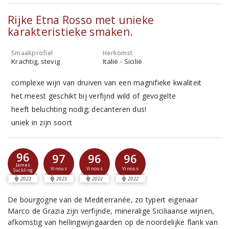
Rijke Etna Rosso met unieke
karakteristieke smaken.
Smaakprofiel
Herkomst
Krachtig, stevig
Italië - Sicilië
complexe wijn van druiven van een magnifieke kwaliteit
het meest geschikt bij verfijnd wild of gevogelte
heeft beluchting nodig; decanteren dus!
uniek in zijn soort
96
97
96
96
James
Vinous
Vinous
Vinous
Suckling
2023
2023
2022
2022
De bourgogne van de Mediterranée, zo typert eigenaar
Marco de Grazia zijn verfijnde, mineralige Siciliaanse wijnen,
afkomstig van hellingwijngaarden op de noordelijke flank van