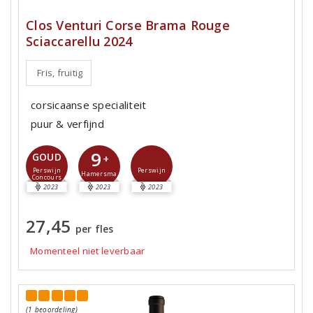
Clos Venturi Corse Brama Rouge
Sciaccarellu 2024
Fris, fruitig
corsicaanse specialiteit
puur & verfijnd
9
GOUD
+
Perswijn
Perswijn
Hamersma
Concours
2023
2023
2023
27,45
per fles
Momenteel niet leverbaar
(1 beoordeling)