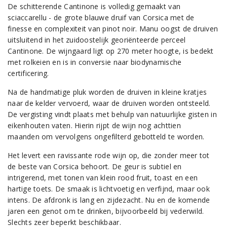
De schitterende Cantinone is volledig gemaakt van
sciaccarellu - de grote blauwe druif van Corsica met de
finesse en complexiteit van pinot noir. Manu oogst de druiven
uitsluitend in het zuidoostelijk georiënteerde perceel
Cantinone. De wijngaard ligt op 270 meter hoogte, is bedekt
met rolkeien en is in conversie naar biodynamische
certificering.
Na de handmatige pluk worden de druiven in kleine kratjes
naar de kelder vervoerd, waar de druiven worden ontsteeld.
De vergisting vindt plaats met behulp van natuurlijke gisten in
eikenhouten vaten. Hierin rijpt de wijn nog achttien
maanden om vervolgens ongefilterd gebotteld te worden.
Het levert een ravissante rode wijn op, die zonder meer tot
de beste van Corsica behoort. De geur is subtiel en
intrigerend, met tonen van klein rood fruit, toast en een
hartige toets. De smaak is lichtvoetig en verfijnd, maar ook
intens. De afdronk is lang en zijdezacht. Nu en de komende
jaren een genot om te drinken, bijvoorbeeld bij vederwild.
Slechts zeer beperkt beschikbaar.