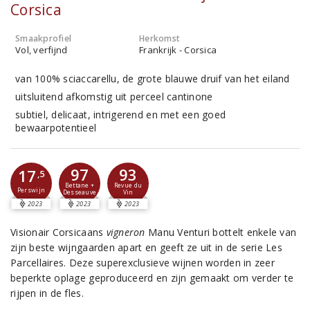
Corsica
Smaakprofiel
Herkomst
Vol, verfijnd
Frankrijk - Corsica
van 100% sciaccarellu, de grote blauwe druif van het eiland
uitsluitend afkomstig uit perceel cantinone
subtiel, delicaat, intrigerend en met een goed
bewaarpotentieel
97
93
17
,5
Bettane +
Revue du
Perswijn
Desseauve
Vin
2023
2023
2023
Visionair Corsicaans
vigneron
Manu Venturi bottelt enkele van
zijn beste wijngaarden apart en geeft ze uit in de serie Les
Parcellaires. Deze superexclusieve wijnen worden in zeer
beperkte oplage geproduceerd en zijn gemaakt om verder te
rijpen in de fles.