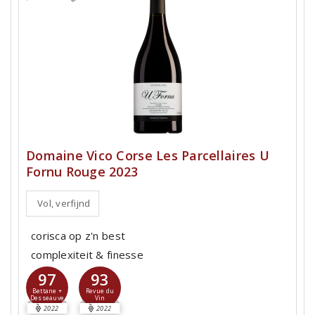
Domaine Vico Corse Les Parcellaires U
Fornu Rouge 2023
Vol, verfijnd
corisca op z'n best
complexiteit & finesse
97
93
Bettane +
Revue du
Desseauve
Vin
2022
2022