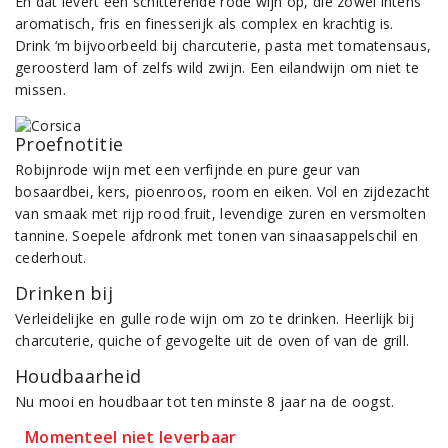
En dat levert een schitterende rode wijn op, die zowel intens
aromatisch, fris en finesserijk als complex en krachtig is.
Drink ‘m bijvoorbeeld bij charcuterie, pasta met tomatensaus,
geroosterd lam of zelfs wild zwijn. Een eilandwijn om niet te
missen.
Proefnotitie
Robijnrode wijn met een verfijnde en pure geur van
bosaardbei, kers, pioenroos, room en eiken. Vol en zijdezacht
van smaak met rijp rood fruit, levendige zuren en versmolten
tannine. Soepele afdronk met tonen van sinaasappelschil en
cederhout.
Drinken bij
Verleidelijke en gulle rode wijn om zo te drinken. Heerlijk bij
charcuterie, quiche of gevogelte uit de oven of van de grill.
Houdbaarheid
Nu mooi en houdbaar tot ten minste 8 jaar na de oogst.
Momenteel niet leverbaar