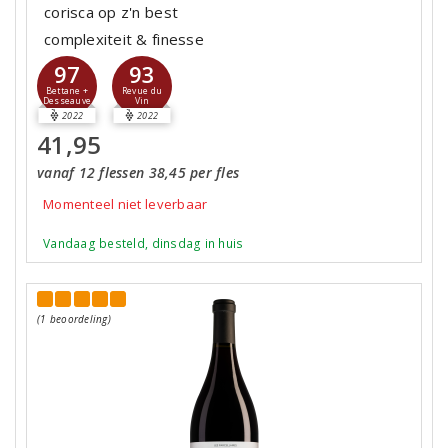
corisca op z'n best
complexiteit & finesse
97
93
Bettane +
Revue du
Desseauve
Vin
2022
2022
41,95
vanaf 12 flessen 38,45 per fles
Momenteel niet leverbaar
Vandaag besteld, dinsdag in huis
(1 beoordeling)