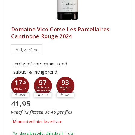
Domaine Vico Corse Les Parcellaires
Cantinone Rouge 2024
Vol, verfijnd
exclusief corsicaans rood
subtiel & intrigerend
97
93
17
,5
Bettane +
Revue du
Perswijn
Desseauve
Vin
2023
2023
2023
41,95
vanaf 12 flessen 38,45 per fles
Momenteel niet leverbaar
Vandaag besteld, dinsdag in huis