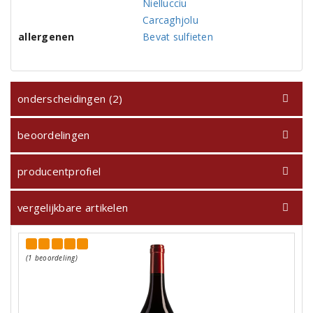
Niellucciu
Carcaghjolu
allergenen
Bevat sulfieten
onderscheidingen (2)
beoordelingen
producentprofiel
vergelijkbare artikelen
(1 beoordeling)