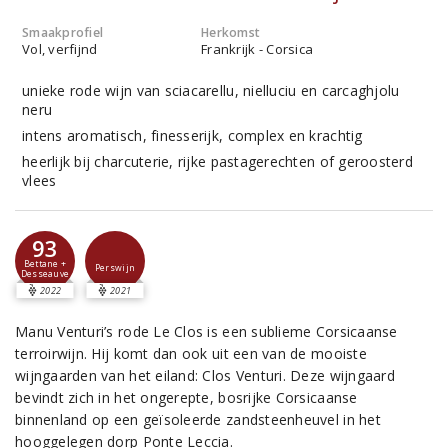
Smaakprofiel
Herkomst
Vol, verfijnd
Frankrijk - Corsica
unieke rode wijn van sciacarellu, nielluciu en carcaghjolu
neru
intens aromatisch, finesserijk, complex en krachtig
heerlijk bij charcuterie, rijke pastagerechten of geroosterd
vlees
93
Bettane +
Perswijn
Desseauve
2022
2021
Manu Venturi’s rode Le Clos is een sublieme Corsicaanse
terroirwijn. Hij komt dan ook uit een van de mooiste
wijngaarden van het eiland: Clos Venturi. Deze wijngaard
bevindt zich in het ongerepte, bosrijke Corsicaanse
binnenland op een geïsoleerde zandsteenheuvel in het
hooggelegen dorp Ponte Leccia.