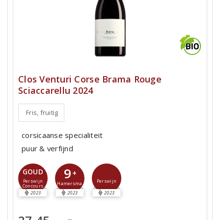
Clos Venturi Corse Brama Rouge
Sciaccarellu 2024
Fris, fruitig
corsicaanse specialiteit
puur & verfijnd
9
GOUD
+
Perswijn
Perswijn
Hamersma
Concours
2023
2023
2023